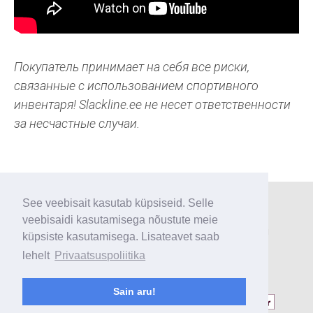
Покупатель принимает на себя все риски,
связанные с использованием спортивного
инвентаря! Slackline.ee не несет ответственности
за несчастные случаи.
See veebisait kasutab küpsiseid. Selle
Главная страница
○
Контакты
○
Политика
veebisaidi kasutamisega nõustute meie
конфиденциальности
○
Условия и положения
küpsiste kasutamisega. Lisateavet saab
lehelt
Privaatsuspoliitika
Способы оплаты:
Sain aru!