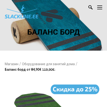
БАЛАНС БОРД
/
/
Магазин
Оборудование для занятий дома
Баланс борд от 84,90€ 1̶1̶9̶,̶9̶0̶€̶