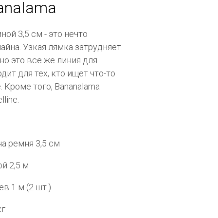
analama
ой 3,5 см - это нечто
айна. Узкая лямка затрудняет
но это все же линия для
дит для тех, кто ищет что-то
. Кроме того, Bananalama
line.
на ремня 3,5 см
й 2,5 м
в 1 м (2 шт.)
кг