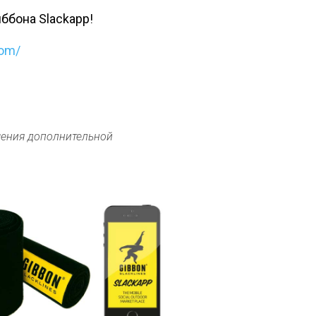
ббона Slackapp!
com/
чения дополнительной