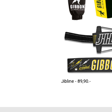
Jibline - 89,90.-