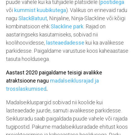
puude vahele kui ka tühjadele platsidele (
postidega
või
kummist kuubikutega
). Valikus on erinevaid radu
nagu
SlackBatuut
, Ninjaline, Ninja-Slackline või kõigi
kombinatsioon ehk
Slackline park
. Rajad on
aastaringseks kasutamiseks, sobivad nii
koolihoovidesse,
lasteaedadesse
kui ka avalikesse
parkidesse. Paigaldame varustuse koos kaheaastase
tasuta hooldusega.
Aastast 2020 paigaldame teisigi avalikke
atraktsioone nagu
madalseiklusrajad ja
trosslaskumised
.
Madalseikluspargid sobivad nii koolide kui
lasteaedade juurde, samuti avalikesse parkidesse.
Seiklusradu saab paigaldada puude vahele või rajada
tugipostid. Pakume madalseiklusradade ehitust koos
projekteerimise ja kaheaastase hooldusega. Radu