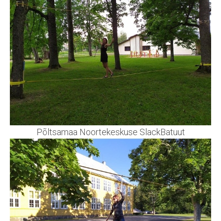
Põltsamaa Noortekeskuse SlackBatuut