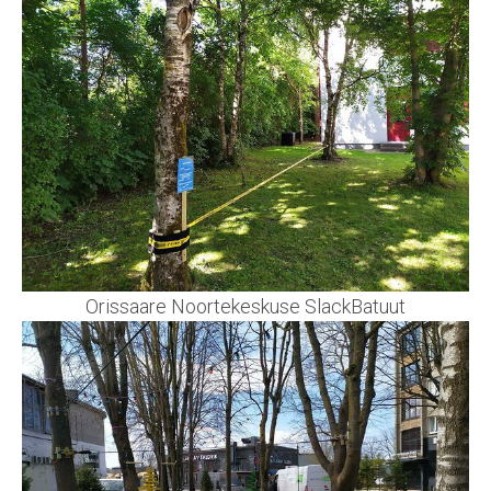
Orissaare Noortekeskuse SlackBatuut