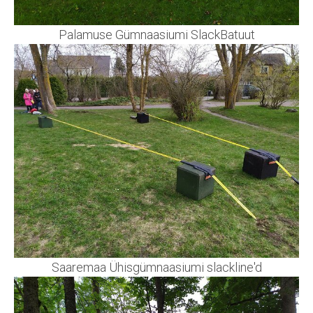
Palamuse Gümnaasiumi SlackBatuut
Saaremaa Ühisgümnaasiumi slackline'd