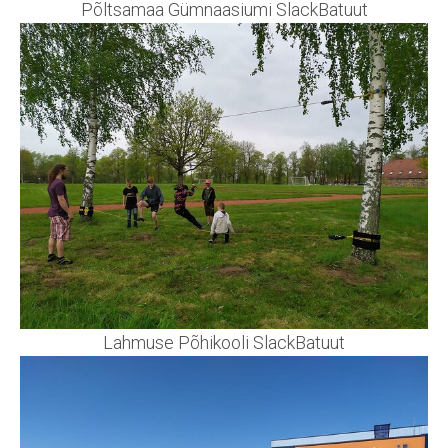
Põltsamaa Gümnaasiumi SlackBatuut
Lahmuse Põhikooli SlackBatuut