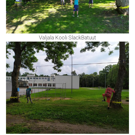
Valjala Kooli SlackBatuut