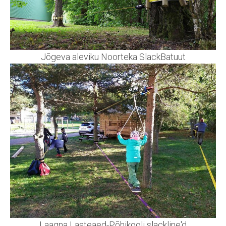
Jõgeva aleviku Noorteka SlackBatuut
Laagna Lasteaed-Põhikooli slackline'd