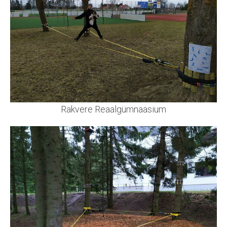
Rakvere Reaalgümnaasium