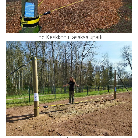
Loo Keskkooli tasakaalupark