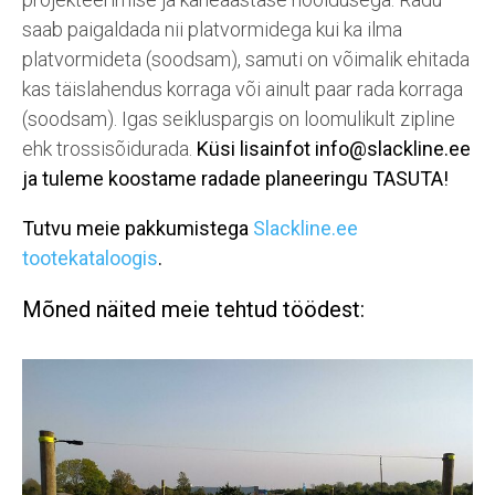
saab paigaldada nii platvormidega kui ka ilma
platvormideta (soodsam), samuti on võimalik ehitada
kas täislahendus korraga või ainult paar rada korraga
(soodsam). Igas seikluspargis on loomulikult zipline
ehk trossisõidurada.
Küsi lisainfot info@slackline.ee
ja tuleme koostame radade planeeringu TASUTA!
Tutvu meie pakkumistega
Slackline.ee
tootekataloogis
.
Mõned näited meie tehtud töödest: