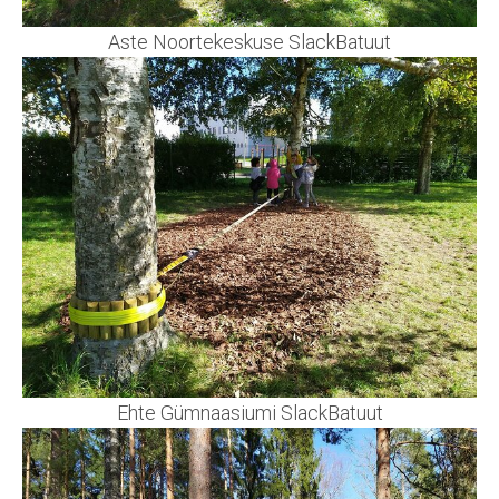
Aste Noortekeskuse SlackBatuut
Ehte Gümnaasiumi SlackBatuut