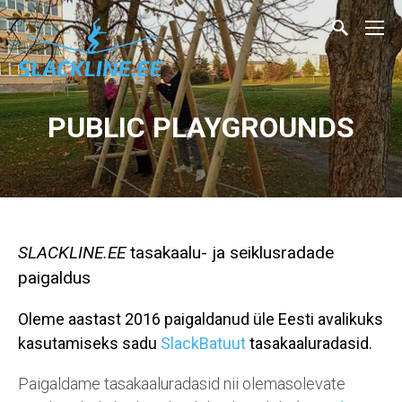
PUBLIC PLAYGROUNDS
SLACKLINE.EE
tasakaalu- ja seiklusradade
paigaldus
Oleme aastast 2016 paigaldanud üle Eesti avalikuks
kasutamiseks sadu
SlackBatuut
tasakaaluradasid.
Paigaldame tasakaaluradasid nii olemasolevate