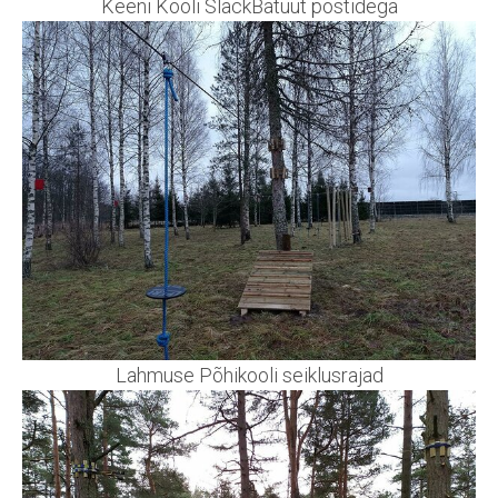
Keeni Kooli SlackBatuut postidega
Lahmuse Põhikooli seiklusrajad