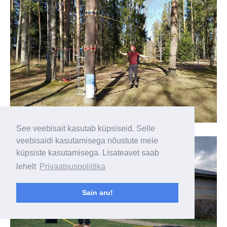
Tõrva Gümnaasiumi tasakaalupark
See veebisait kasutab küpsiseid. Selle
veebisaidi kasutamisega nõustute meie
küpsiste kasutamisega. Lisateavet saab
lehelt
Privaatsuspoliitika
Sain aru!