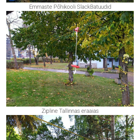
Emmaste Põhikooli SlackBatuudid
Zipline Tallinnas eraaias