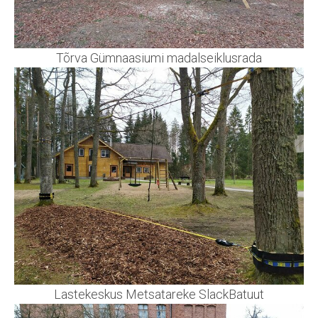
Tõrva Gümnaasiumi madalseiklusrada
Lastekeskus Metsatareke SlackBatuut