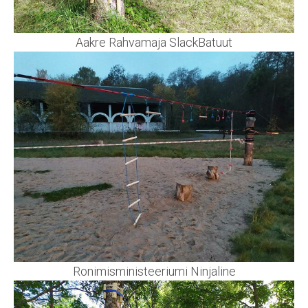
Aakre Rahvamaja SlackBatuut
Ronimisministeeriumi Ninjaline