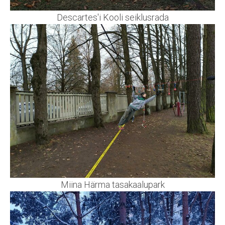
Descartes'i Kooli seiklusrada
Miina Härma tasakaalupark