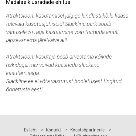
Madalseiklusradade ehitus
Atraktsiooni kasutamisel jälgige kindlasti kõiki kaasa
tulevaid kasutusjuhiseid! Slackline park sobib
vanusele 5+, aga kasutamine võib toimuda ainult
lapsevanema järelvalve all!
Atraktsiooni kasutaja peab arvestama kõikide
riskidega, mis võivad kaasneda slackline
kasutamisega.
Slackline.ee ei võta vastutust hooletusest tingitud
õnnetuste eest!
Esileht
○
Kontakt
○
Koostööpartnerile
○