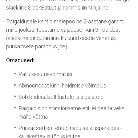
slackline SlackBatuut ja ronimisliin Ninjaline.
Paigaldusele kehtib meiepoolne 2-aastane garantii,
mille jooksul teostame vajadusel kuni 3 hooldust
(slackline pingutamine, kulunud osade vahetus,
puukaitsete parandus jne).
Omadused:
Palju kasutusvõimalusi
Abinööridest kinni hoidmise võimalus
Sobib ideaalselt lastele ja algajatele
Paigaldis on statsionaarne ehk ei pea talveks
maha võtma
Puukaitsed on tehtud nagu seiklusparkides -
kauakestev ja tõhus kaitse!