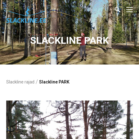
SLACKLINE PARK
/
Slackline rajad
Slackline PARK