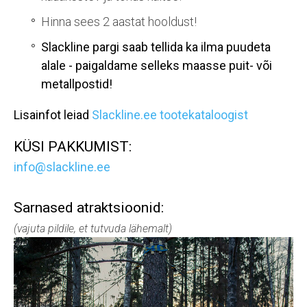
Hinna sees 2 aastat hooldust!
Slackline pargi saab tellida ka ilma puudeta
alale - paigaldame selleks maasse puit- või
metallpostid!
Lisainfot leiad
Slackline.ee tootekataloogist
KÜSI PAKKUMIST:
info@slackline.ee
Sarnased atraktsioonid:
(vajuta pildile, et tutvuda lähemalt)