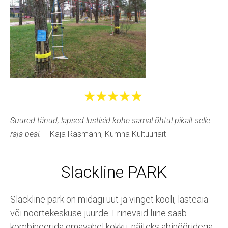
Suured tänud, lapsed lustisid kohe samal õhtul pikalt selle
raja peal.
- Kaja Rasmann, Kumna Kultuuriait
Slackline PARK
Slackline park on midagi uut ja vinget kooli, lasteaia
või noortekeskuse juurde. Erinevaid liine saab
kombineerida omavahel kokku, näiteks abinööridega