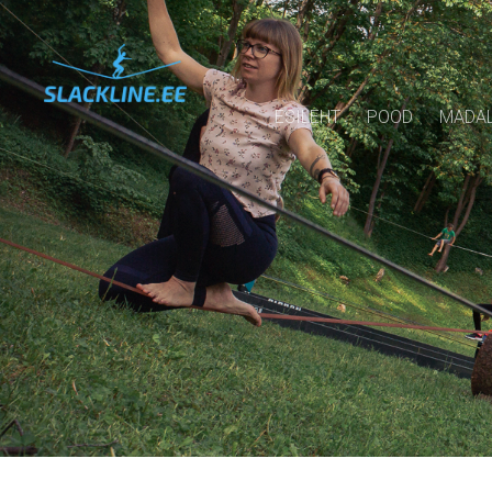
ESILEHT
POOD
MADAL