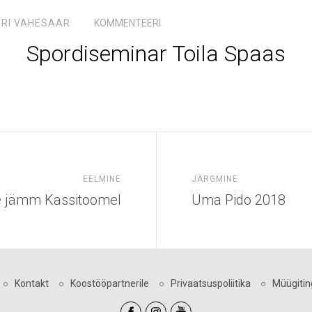
RI VAHESAAR
KOMMENTEERI
Spordiseminar Toila Spaas
EELMINE
JÄRGMINE
ne jämm Kassitoomel
Uma Pido 2018
○
Kontakt
○
Koostööpartnerile
○
Privaatsuspoliitika
○
Müügiti