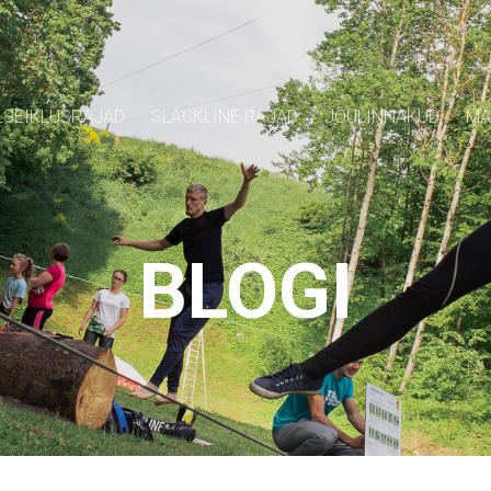
SEIKLUSRAJAD
SLACKLINE RAJAD
JÕULINNAKUD
MÄ
BLOGI