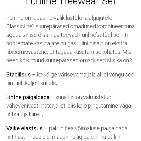
Funline Treewear Set
Funline on ideaalne valik lastele ja algajatele!
Classicline’i suurepärased omadused kombineerituna
ägeda sinise disainiga teevad Funline’st tõelise hiti
nooremate kasutajate hulgas. Liini disain on ekstra
libisemisvastane, et tagada kasutamisel ohutus. Mis
need kõik muud suurepärased omadused siis ka on?
Stabiilsus
– ka kõige värisevama jala all ei võngu see
liin liialt küljelt küljele;
Lihtne paigaldada
– kuna liin on valmistatud
vähevenivast materjalist, siis käib pingutamine väga
lihtsalt ja kiirelt;
Väike elastsus
– pakub hea võimaluse paigaldada
lint hästi madalale, maapinna ligidale, ilma et liin