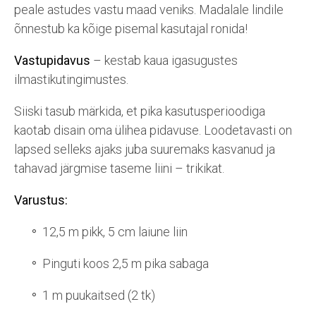
peale astudes vastu maad veniks. Madalale lindile
õnnestub ka kõige pisemal kasutajal ronida!
Vastupidavus
– kestab kaua igasugustes
ilmastikutingimustes.
Siiski tasub märkida, et pika kasutusperioodiga
kaotab disain oma ülihea pidavuse. Loodetavasti on
lapsed selleks ajaks juba suuremaks kasvanud ja
tahavad järgmise taseme liini – trikikat.
Varustus:
12,5 m pikk, 5 cm laiune liin
Pinguti koos 2,5 m pika sabaga
1 m puukaitsed (2 tk)