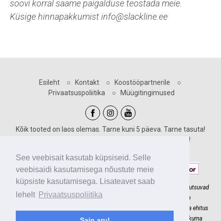
soovi korral saame paigalduse teostada meie.
Küsige hinnapakkumist info@slackline.ee
Esileht
○
Kontakt
○
Koostööpartnerile
○
Privaatsuspoliitika
○
Müügitingimused
Kõik tooted on laos olemas. Tarne kuni 5 päeva. Tarne tasuta!
Sooduskoodid kehtivad vastava märgiga toodetele!
Maksevõimalused:
See veebisait kasutab küpsiseid. Selle
veebisaidi kasutamisega nõustute meie
küpsiste kasutamisega. Lisateavet saab
Slackline.ee meeskonnaga ehitame põnevaid madalseiklusradu, mis kutsuvad
lehelt
Privaatsuspoliitika
lapsi õue liikuma. Ronimine seikluspargis ja slackline'il arendab
koordinatsiooni, kehatunnetust ja tasakaalu. Usaldage oma seiklusraja ehitus
meie kätesse ja tagame teile maksimaalse lahenduse kõige mõistlikuma
Sain aru!