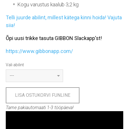
Kogu varustus kaalub 3,2 kg
Telli juurde abilint, millest kätega kinni hoida! Vajuta
siia!
Õpi uusi trikke tasuta GIBBON Slackapp'st!
https://www.gibbonapp.com/
Vali abilint
LISA OSTUKORVI FUNLINE
Tarne pakiautomaati 1-3 tööpäeva!