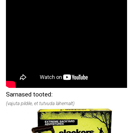
Sarnased tooted:
(vajuta pildile, et tutvuda lähemalt)