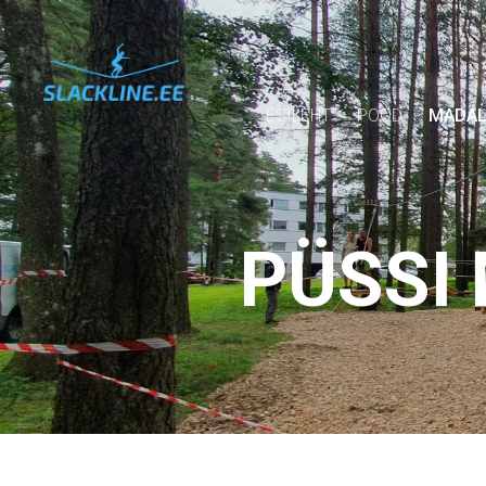
ESILEHT
POOD
MADAL
PÜSSI