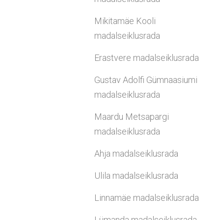
Mikitamäe Kooli
madalseiklusrada
Erastvere madalseiklusrada
Gustav Adolfi Gümnaasiumi
madalseiklusrada
Maardu Metsapargi
madalseiklusrada
Ahja madalseiklusrada
Ulila madalseiklusrada
Linnamäe madalseiklusrada
Lümanda madalseiklusrada