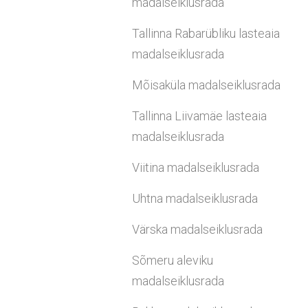
madalseiklusrada
Tallinna Rabarübliku lasteaia
madalseiklusrada
Mõisaküla madalseiklusrada
Tallinna Liivamäe lasteaia
madalseiklusrada
Viitina madalseiklusrada
Uhtna madalseiklusrada
Värska madalseiklusrada
Sõmeru aleviku
madalseiklusrada