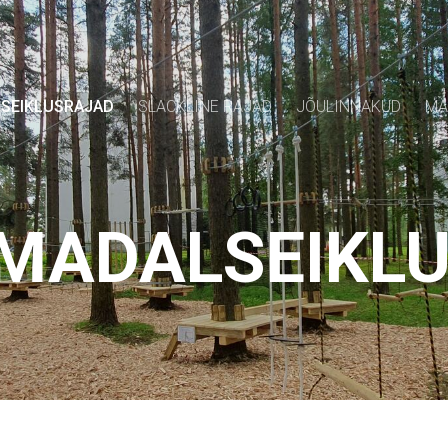
SEIKLUSRAJAD
SLACKLINE RAJAD
JÕULINNAKUD
MÄ
 MADALSEIKL