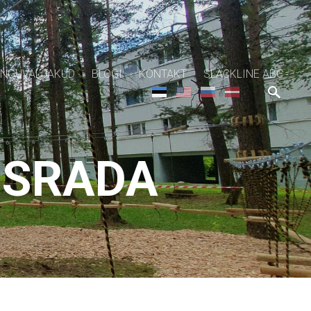
NGUVÄLJAKUD
BLOGI
KONTAKT
SLACKLINE ABC
USRADA