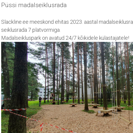
Püssi madalseiklusrada
Slackline.ee meeskond ehitas 2023. aastal madalseiklusraj
seiklusrada 7 platvormiga.
Madalseikluspark on avatud 24/7 kõikidele külastajatele!