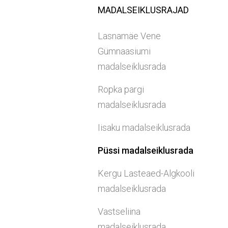
MADALSEIKLUSRAJAD
Lasnamäe Vene
Gümnaasiumi
madalseiklusrada
Ropka pargi
madalseiklusrada
Iisaku madalseiklusrada
Püssi madalseiklusrada
Kergu Lasteaed-Algkooli
madalseiklusrada
Vastseliina
madalseiklusrada