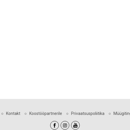
○
Kontakt
○
Koostööpartnerile
○
Privaatsuspoliitika
○
Müügiti