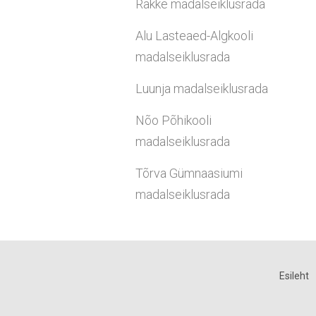
Rakke madalseiklusrada
Alu Lasteaed-Algkooli
madalseiklusrada
Luunja madalseiklusrada
Nõo Põhikooli
madalseiklusrada
Tõrva Gümnaasiumi
madalseiklusrada
Esileht