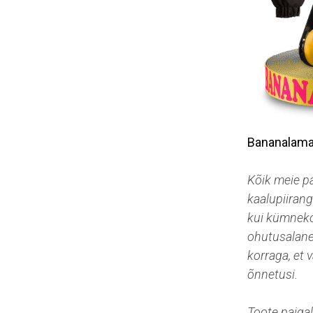
Bananalama
Kõik meie pa
kaalupiiran
kui kümneko
ohutusalane 
korraga, et 
õnnetusi.
Toote paigal