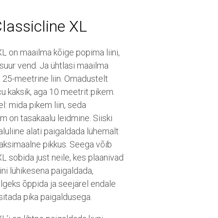
lassicline XL
XL on maailma kõige popima liini,
i suur vend. Ja ühtlasi maailma
 25-meetrine liin. Omadustelt
u kaksik, aga 10 meetrit pikem.
l: mida pikem liin, seda
m on tasakaalu leidmine. Siiski
luliine alati paigaldada lühemalt
aksimaalne pikkus. Seega võib
XL sobida just neile, kes plaanivad
iini lühikesena paigaldada,
lgeks õppida ja seejärel endale
sitada pika paigaldusega.