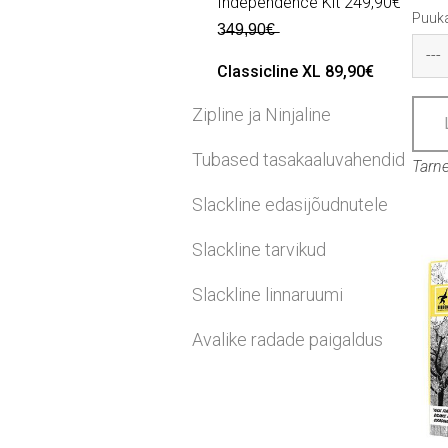
Independence Kit 249,90€
Puuka
3̶4̶9̶,̶9̶0̶€̶
Classicline XL 89,90€
Zipline ja Ninjaline
Tubased tasakaaluvahendid
Tarn
Slackline edasijõudnutele
Slackline tarvikud
Slackline linnaruumi
Avalike radade paigaldus