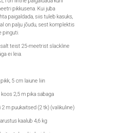
XL’i on lihtne paigaldada kuni
etri pikkusena. Kui juba
ta paigaldada, siis tuleb kasuks,
jal on palju jõudu, sest komplektis
 pinguti.
salt teist 25-meetrist slackline
ga ei leia.
pikk, 5 cm laiune liin
i koos 2,5 m pika sabaga
 2 m puukaitsed (2 tk) (valikuline)
arustus kaalub 4,6 kg