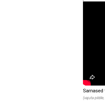
Sarnased 
(vajuta pildile