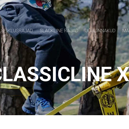
SEIKLUSRAJAD
SLACKLINE RAJAD
JÕULINNAKUD
MÄ
LASSICLINE 