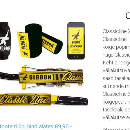
C
Classicline 
Classicline’
kõige popim
nagu Classic
Kehtib reege
väljakutsuva
saab tasakaa
kui nende m
Classicline 
kõigepealt l
tasakaalu se
väljakutse e
 toote tüüp, hind alates 89,90.-