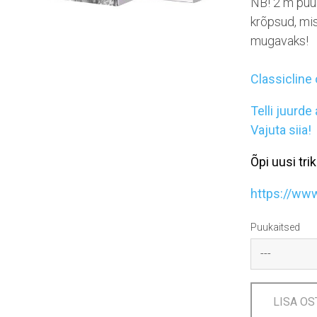
NB! 2 m puuk
krõpsud, mis
mugavaks!
Classicline
Telli juurde 
Vajuta siia!
Õpi uusi tr
https://ww
Puukaitsed
LISA OS