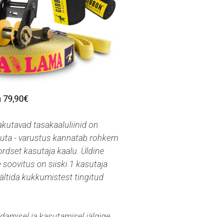
 79,90€
kutavad tasakaaluliinid on
guta - varustus kannatab rohkem
rdset kasutaja kaalu. Üldine
soovitus on siiski 1 kasutaja
vältida kukkumistest tingitud
damisel ja kasutamisel jälgige