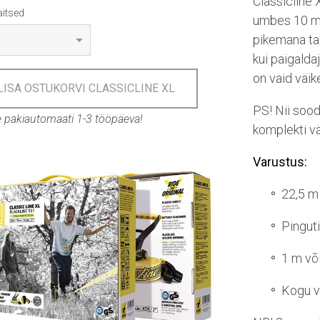
Classicline 
itsed
umbes 10 me
pikemana tah
kui paigalda
on vaid väike
LISA OSTUKORVI CLASSICLINE XL
PS! Nii sood
e pakiautomaati 1-3 tööpäeva!
komplekti vä
Varustus:
22,5 m 
Pingut
1 m või
Kogu v