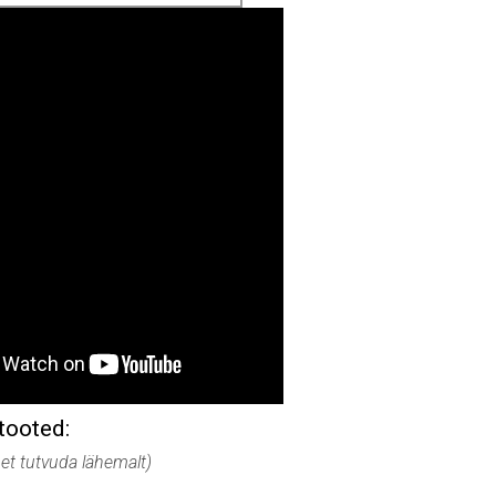
tooted:
, et tutvuda lähemalt)