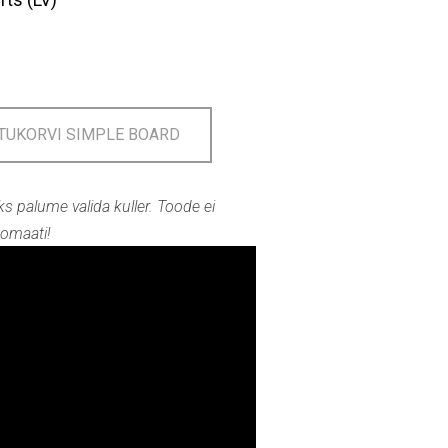
STUKORVI SIMPLE BOARD
ks palume valida kuller. Toode ei
omaati!