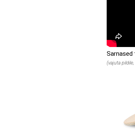
Sarnased 
(vajuta pildile