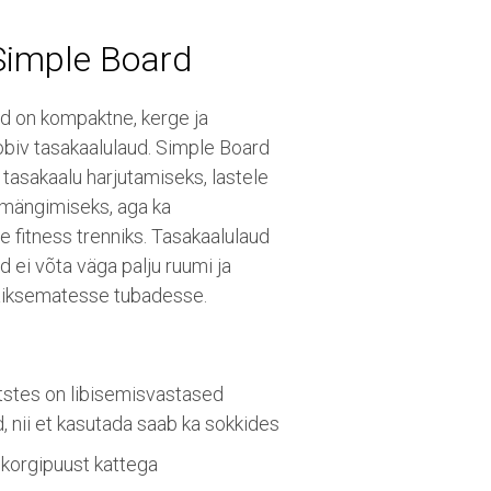
Simple Board
d on kompaktne, kerge ja
obiv tasakaalulaud. Simple Board
tasakaalu harjutamiseks, lastele
mängimiseks, aga ka
e fitness trenniks. Tasakaalulaud
 ei võta väga palju ruumi ja
äiksematesse tubadesse.
tstes on libisemisvastased
, nii et kasutada saab ka sokkides
 korgipuust kattega