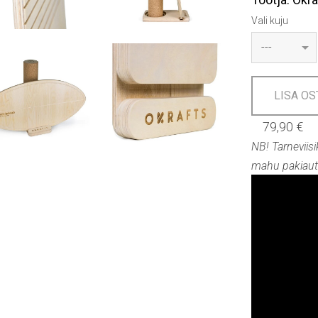
Vali kuju
LISA O
79,90 €
NB! Tarneviisi
mahu pakiaut