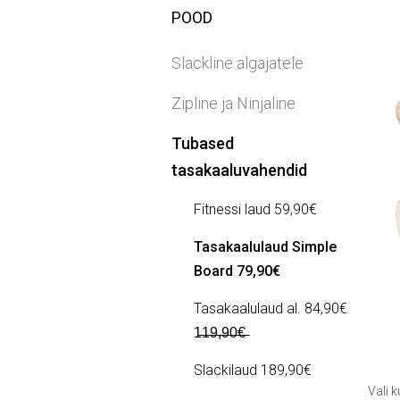
POOD
Slackline algajatele
Zipline ja Ninjaline
Tubased
tasakaaluvahendid
Fitnessi laud 59,90€
Tasakaalulaud Simple
Board 79,90€
Tasakaalulaud al. 84,90€
1̶1̶9̶,̶9̶0̶€̶
Slackilaud 189,90€
Vali k