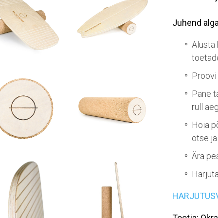
Juhend alga
Alusta 
toetad
Proovi
Pane ta
rull ae
Hoia p
otse ja
Ära pea
Harjut
HARJUTUSVI
Tootja: Okra