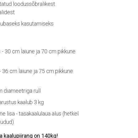
tatud loodussõbralikest
alidest
tubaseks kasutamiseks
 - 30 cm laiune ja 70 cm pikkune
- 36 cm laiune ja 75 cm pikkune
m diameetriga rull
arustus kaalub 3 kg
ine lisa - tasakaalulaua alus (hetkel
üüdud)
a kaalupiirang on 140kg!