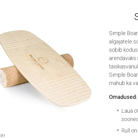
Simple Boar
algajatele s
sobib kodus 
arendavaks 
täiskasvanul
Simple Board
mahub ka v
Omadused:
Laua o
sooned
Rull on
uju