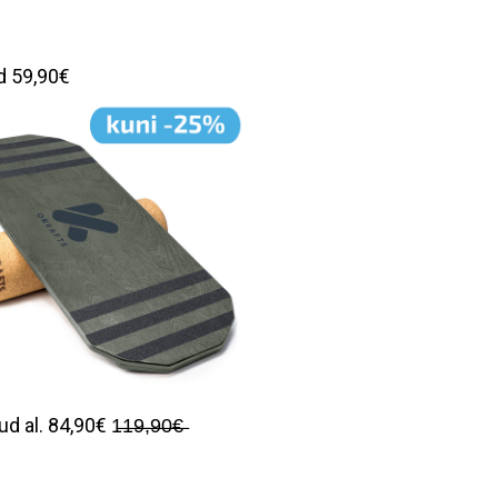
ud 59,90€
al. 84,90€ 1̶1̶9̶,̶9̶0̶€̶