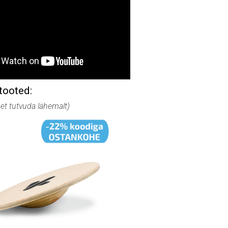
tooted:
, et tutvuda lähemalt)