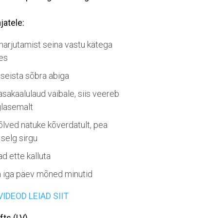
jatele:
harjutamist seina vastu kätega
es
 seista sõbra abiga
sakaalulaud vaibale, siis veereb
glasemalt
õlved natuke kõverdatult, pea
 selg sirgu
d ette kalluta
a iga päev mõned minutid
DEOD LEIAD SIIT
fts (LV)