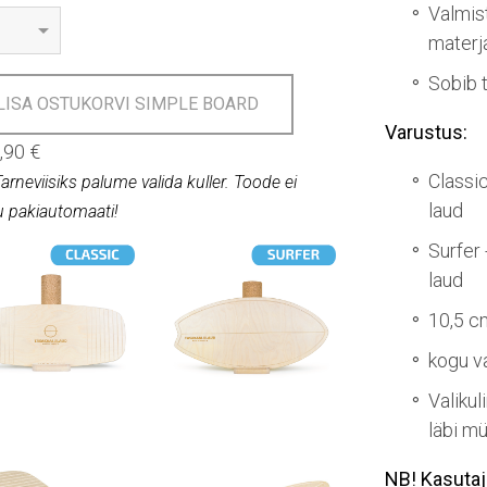
Valmis
materj
Sobib 
LISA OSTUKORVI SIMPLE BOARD
Varustus:
,90 €
Classic
Tarneviisiks palume valida kuller. Toode ei
laud
 pakiautomaati!
Surfer 
laud
10,5 c
kogu v
Valikul
läbi m
NB! Kasutaj