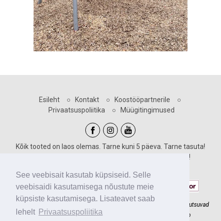
Esileht
○
Kontakt
○
Koostööpartnerile
○
Privaatsuspoliitika
○
Müügitingimused
Kõik tooted on laos olemas. Tarne kuni 5 päeva. Tarne tasuta!
Sooduskoodid kehtivad vastava märgiga toodetele!
Maksevõimalused:
See veebisait kasutab küpsiseid. Selle
veebisaidi kasutamisega nõustute meie
küpsiste kasutamisega. Lisateavet saab
Slackline.ee meeskonnaga ehitame põnevaid madalseiklusradu, mis kutsuvad
lehelt
Privaatsuspoliitika
lapsi õue liikuma. Ronimine seikluspargis ja slackline'il arendab