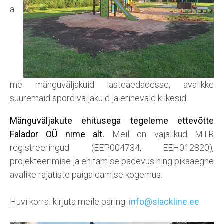
a
me mänguväljakuid lasteaedadesse, avalikke
suuremaid spordiväljakuid ja erinevaid kiikesid.
Mänguväljakute ehitusega tegeleme ettevõtte
Falador OÜ nime alt.
Meil on vajalikud MTR
registreeringud (EEP004734, EEH012820),
projekteerimise ja ehitamise pädevus ning pikaaegne
avalike rajatiste paigaldamise kogemus.
Huvi korral kirjuta meile päring:
info@slackline.ee