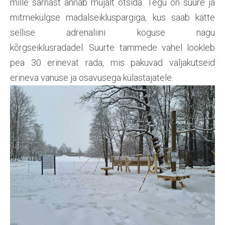
mille sarnast annab mujalt otsida. Tegu on suure ja
mitmekülgse madalseikluspargiga, kus saab kätte
sellise adrenaliini koguse nagu
kõrgseiklusradadel. Suurte tammede vahel lookleb
pea 30 erinevat rada, mis pakuvad väljakutseid
erineva vanuse ja osavusega külastajatele.