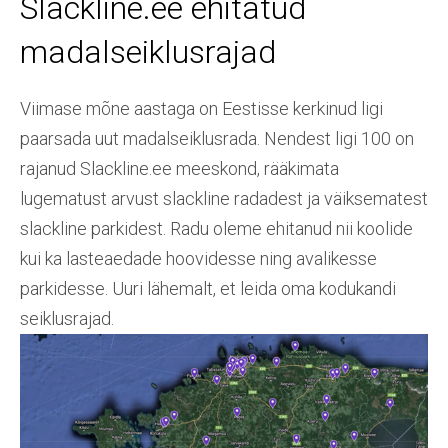
Slackline.ee ehitatud
madalseiklusrajad
Viimase mõne aastaga on Eestisse kerkinud ligi
paarsada uut madalseiklusrada. Nendest ligi 100 on
rajanud Slackline.ee meeskond, rääkimata
lugematust arvust slackline radadest ja väiksematest
slackline parkidest. Radu oleme ehitanud nii koolide
kui ka lasteaedade hoovidesse ning avalikesse
parkidesse. Uuri lähemalt, et leida oma kodukandi
seiklusrajad.