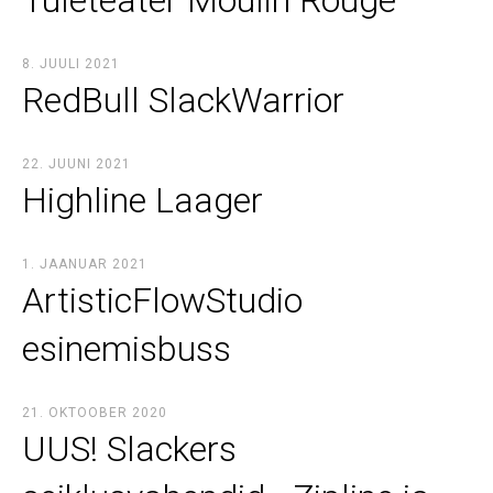
Tuleteater Moulin Rouge
8. JUULI 2021
RedBull SlackWarrior
22. JUUNI 2021
Highline Laager
1. JAANUAR 2021
ArtisticFlowStudio
esinemisbuss
21. OKTOOBER 2020
UUS! Slackers