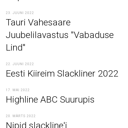
23. JUUNI 2022
Tauri Vahesaare
Juubelilavastus ''Vabaduse
Lind''
22. JUUNI 2022
Eesti Kiireim Slackliner 2022
17. MAI 2022
Highline ABC Suurupis
20. MÄRTS 2022
Nipid slackline'i