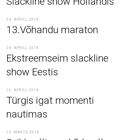
Slackline show Hollandis
24. APRILL 2018
13.Võhandu maraton
24. APRILL 2018
Ekstreemseim slackline
show Eestis
16. APRILL 2018
Türgis igat momenti
nautimas
19. MÄRTS 2018