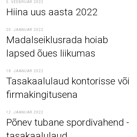
5. VEEBRUAR 2022
Hiina uus aasta 2022
20. JAANUAR 2022
Madalseiklusrada hoiab
lapsed õues liikumas
18. JAANUAR 2022
Tasakaalulaud kontorisse või
firmakingitusena
12. JAANUAR 2022
Põnev tubane spordivahend -
tasakaalulaud