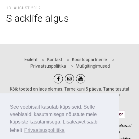
13. AUGUST 2012
Slacklife algus
Esileht
○
Kontakt
○
Koostööpartnerile
○
Privaatsuspoliitika
○
Müügitingimused
Kõik tooted on laos olemas. Tarne kuni 5 päeva. Tarne tasuta!
Sooduskoodid kehtivad vastava märgiga toodetele!
Maksevõimalused:
See veebisait kasutab küpsiseid. Selle
veebisaidi kasutamisega nõustute meie
küpsiste kasutamisega. Lisateavet saab
Slackline.ee meeskonnaga ehitame põnevaid madalseiklusradu, mis kutsuvad
lehelt
Privaatsuspoliitika
lapsi õue liikuma. Ronimine seikluspargis ja slackline'il arendab
koordinatsiooni, kehatunnetust ja tasakaalu. Usaldage oma seiklusraja ehitus