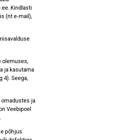
ee. Kindlasti
s (nt e-mail),
emisavalduse
te olemuses,
a ja kasutama
g 4). Seega,
, omadustes ja
 on Veebipoel
.
se põhjus
või defektiga