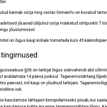
ler.
lud kannab ostja ning vastav hinnainfo on kuvatud tarnev
detised jõuavad üldjuhul ostja määratud sihtpunkti 7 tö
pingu jõustumisest.
mitel on õigus kaup kohale toimetada kuni 45 kalendripäe
tingimused
igusseaduse §56 on tarbijal õigus sidevahendi abil sõlmi
st avaldamata 14 päeva jooksul. Taganemistähtaeg lõpeb
es päevast, mil kaup on jõudnud tarbijani. Taganemisõig
iidiline isik.
 kasutamise tähtajast kinnipidamiseks piisab, kui saata
e kasutamise kohta ära enne taganemistähtaja lõppu. K