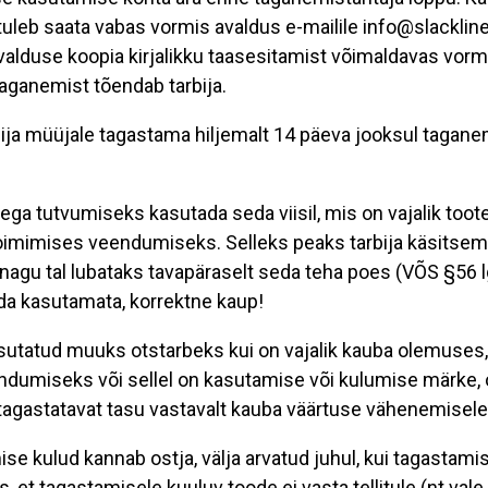
uleb saata vabas vormis avaldus e-mailile info@slackline.
avalduse koopia kirjalikku taasesitamist võimaldavas vormi
taganemist tõendab tarbija.
ija müüjale tagastama hiljemalt 14 päeva jooksul tagan
tega tutvumiseks kasutada seda viisil, mis on vajalik too
oimimises veendumiseks. Selleks peaks tarbija käsitsem
 nagu tal lubataks tavapäraselt seda teha poes (VÕS §56 l
a kasutamata, korrektne kaup!
sutatud muuks otstarbeks kui on vajalik kauba olemuses
dumiseks või sellel on kasutamise või kulumise märke,
tagastatavat tasu vastavalt kauba väärtuse vähenemisele
e kulud kannab ostja, välja arvatud juhul, kui tagastami
, et tagastamisele kuuluv toode ei vasta tellitule (nt vale 