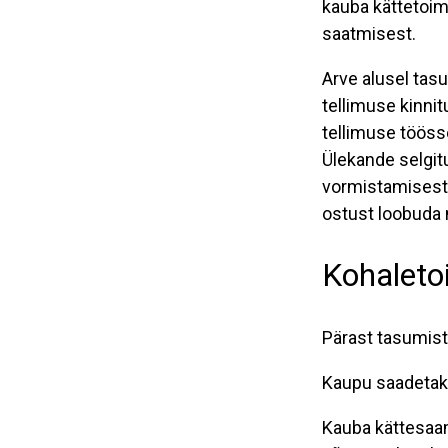
kauba kättetoim
saatmisest.
Arve alusel tasu
tellimuse kinnit
tellimuse tööss
Ülekande selgit
vormistamisest 
ostust loobuda 
Kohalet
Pärast tasumist
Kaupu saadetaks
Kauba kättesaa