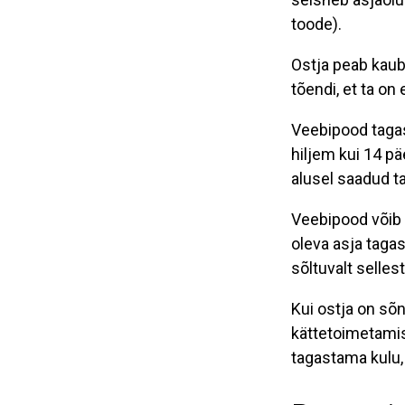
toode).
Ostja peab kaub
tõendi, et ta o
Veebipood tagas
hiljem kui 14 p
alusel saadud t
Veebipood võib
oleva asja tagas
sõltuvalt selle
Kui ostja on so
kättetoimetamis
tagastama kulu, 