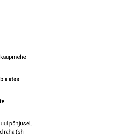
si kaupmehe
b alates
te
uul põhjusel,
d raha (sh