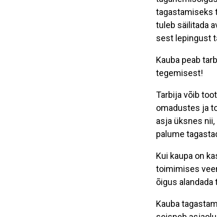
tagastamiseks t
tuleb säilitada 
sest lepingust 
Kauba peab tarb
tegemisest!
Tarbija võib too
omadustes ja t
asja üksnes nii,
palume tagastad
Kui kaupa on ka
toimimises veen
õigus alandada 
Kauba tagastamis
seisneb asjaolus