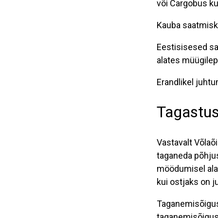
või Cargobus kul
Kauba saatmisku
Eestisisesed saa
alates müügile
Erandlikel juhtu
Tagastus
Vastavalt Võlaõ
taganeda põhju
möödumisel alat
kui ostjaks on jur
Taganemisõiguse
taganemisõigus