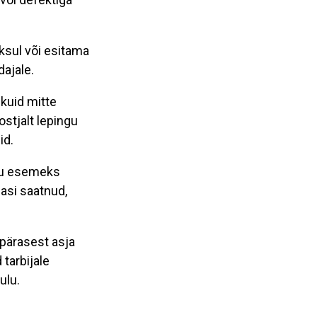
sul või esitama
dajale.
 kuid mitte
stjalt lepingu
id.
ngu esemeks
gasi saatnud,
pärasest asja
 tarbijale
ulu.