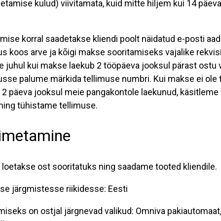
etamise kulud) viivitamata, kuid mitte hiljem kui 14 päev
mise korral saadetakse kliendi poolt näidatud e-posti aad
us koos arve ja kõigi makse sooritamiseks vajalike rekvis
e juhul kui makse laekub 2 tööpäeva jooksul pärast ostu 
usse palume märkida tellimuse numbri. Kui makse ei ole 
2 päeva jooksul meie pangakontole laekunud, käsitleme 
ning tühistame tellimuse.
oimetamine
 loetakse ost sooritatuks ning saadame tooted kliendile.
e järgmistesse riikidesse: Eesti
miseks on ostjal järgnevad valikud: Omniva pakiautomaat