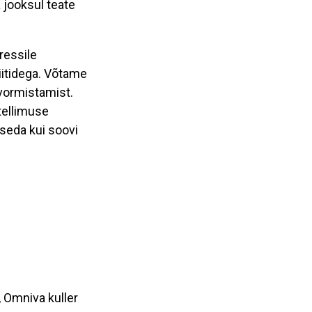
a jooksul teate
ressile
iitidega. Võtame
vormistamist.
tellimuse
seda kui soovi
, Omniva kuller