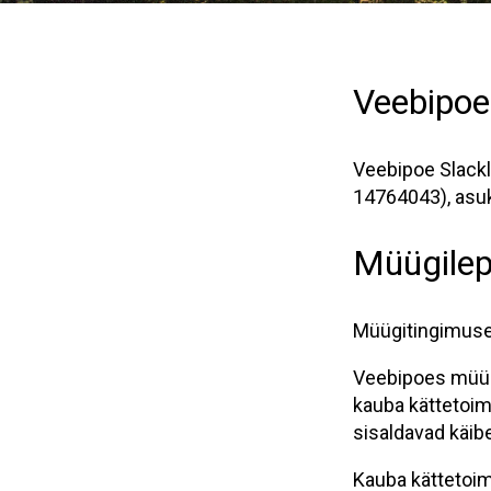
Veebipoe
Veebipoe Slackl
14764043), asuk
Müügilepi
Müügitingimuse
Veebipoes müü
kauba kättetoi
sisaldavad käi
Kauba kättetoim