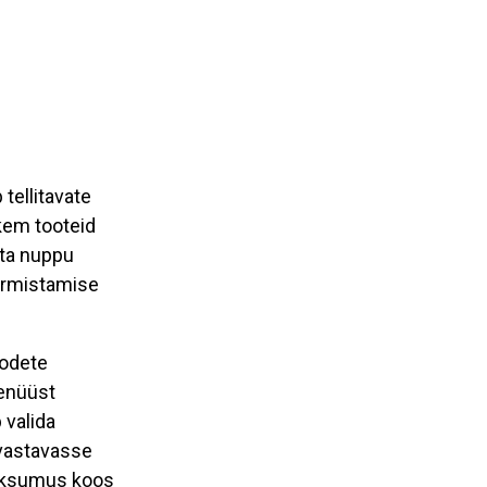
tellitavate
kem tooteid
uta nuppu
vormistamise
oodete
menüüst
 valida
 vastavasse
maksumus koos