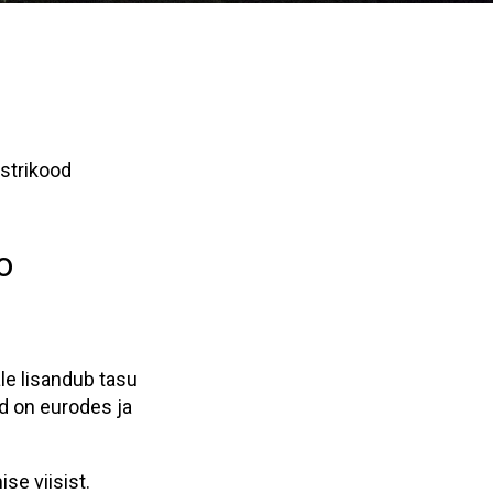
istrikood
o
le lisandub tasu
d on eurodes ja
se viisist.