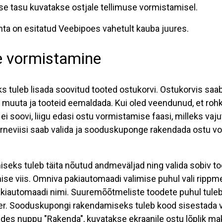
se tasu kuvatakse ostjale tellimuse vormistamisel.
ta on esitatud Veebipoes vahetult kauba juures.
e vormistamine
ks tuleb lisada soovitud tooted ostukorvi.
Ostukorvis saab 
muuta ja tooteid eemaldada. Kui oled veendunud, et roh
 ei soovi, liigu edasi ostu vormistamise faasi, milleks vaj
Tarneviisi saab valida ja sooduskuponge rakendada ostu 
eks tuleb täita nõutud andmeväljad ning valida sobiv t
se viis. Omniva pakiautomaadi valimise puhul vali ripp
iautomaadi nimi. Suuremõõtmeliste toodete puhul tuleb
ller. Sooduskupongi rakendamiseks tuleb kood sisestada
tades nuppu "Rakenda", kuvatakse ekraanile ostu lõplik 