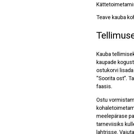
Kättetoimetami
Teave kauba koh
Tellimus
Kauba tellimise
kaupade kogust 
ostukorvi lisada
“Soorita ost”. 
faasis.
Ostu vormistamis
kohaletoimetami
meelepärase pak
tarneviisiks ku
lahtrisse. Vaju