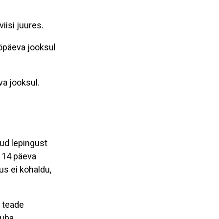
iisi juures.
öpäeva jooksul
va jooksul.
tud lepingust
 14 päeva
us ei kohaldu,
 teade
auba