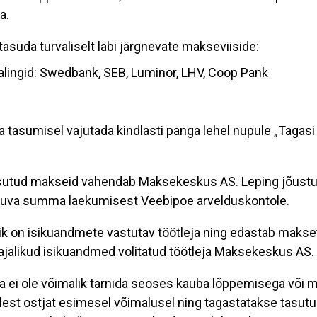
ga.
asuda turvaliselt läbi järgnevate makseviiside:
alingid: Swedbank, SEB, Luminor, LHV, Coop Pank
l
a tasumisel vajutada kindlasti panga lehel nupule „Taga
asutud makseid vahendab
M
aksekeskus AS. Leping jõustu
luva summa laekumisest Veebipoe arvelduskontole.
 on isikuandmete vastutav töötleja ning edastab makse
jalikud isikuandmed volitatud töötleja Maksekeskus AS.
pa ei ole võimalik tarnida seoses kauba lõppemisega või m
lest ostjat esimesel võimalusel ning tagastatakse tasutu