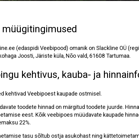
 müügitingimused
ine.ee (edaspidi Veebipood) omanik on Slackline OÜ (reg
ohaga Joosti, Järiste küla, Nõo vald, 61608 Tartumaa.
ngu kehtivus, kauba- ja hinnainf
d kehtivad Veebipoest kaupade ostmisel.
davate toodete hinnad on märgitud toodete juurde. Hinna
metamise eest. Kõik veebipoes müüdavate kaupade hinna
bemaksu 22%.
etamise tasu sõltub ostja asukohast ning kättetoimetami