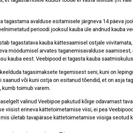
a tagastama avalduse esitamisele järgneva 14 päeva jook
n eelnimetatud perioodi jooksul kauba üle andnud kauba ve
tab tagastatava kauba kättesaamisel ostjale viivitamata,
äeva möödumisel arvates taganemisavalduse saamisest, o
asu kauba eest. Veebipood ei tagasta kauba saatmiskulus
 keelduda tagasimaksete tegemisest seni, kuni on lepi
i saanud või kuni ostja on esitanud tõendid, et on asja ta
st, kumb toimub varem.
̃naselgelt valinud Veebipoe pakutud kõige odavamast tava
e viisist erineva kättetoimetamise viisi, ei pea Veebipood
mis ületab tavapärase kättetoimetamise viisiga seotud k