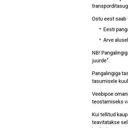
transporditasu
Ostu eest saab t
Eesti pang
Arve aluse
NB! Pangalingig
juurde“.
Pangalingiga t
tasumisele kuu
Veebipoe omanik
teostamiseks va
Kui tellitud kau
teavitatakse sel