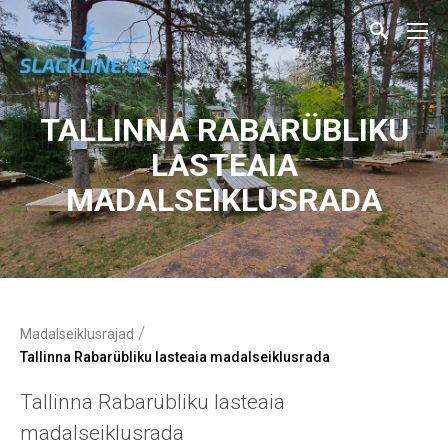
TALLINNA RABARÜBLIKU
LASTEAIA
MADALSEIKLUSRADA
/
Madalseiklusrajad
Tallinna Rabarübliku lasteaia madalseiklusrada
Tallinna Rabarübliku lasteaia
madalseiklusrada