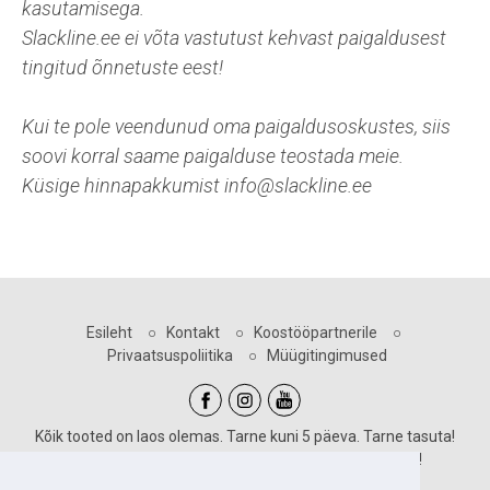
kasutamisega.
Slackline.ee ei võta vastutust kehvast paigaldusest
tingitud õnnetuste eest!
Kui te pole veendunud oma paigaldusoskustes, siis
soovi korral saame paigalduse teostada meie.
Küsige hinnapakkumist info@slackline.ee
Esileht
○
Kontakt
○
Koostööpartnerile
○
Privaatsuspoliitika
○
Müügitingimused
Kõik tooted on laos olemas. Tarne kuni 5 päeva. Tarne tasuta!
Sooduskoodid kehtivad vastava märgiga toodetele!