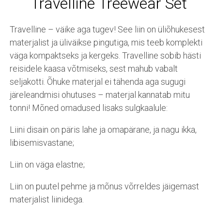
Travelline Treewear Set
Travelline – väike aga tugev! See liin on üliõhukesest
materjalist ja üliväikse pingutiga, mis teeb komplekti
väga kompaktseks ja kergeks. Travelline sobib hästi
reisidele kaasa võtmiseks, sest mahub vabalt
seljakotti. Õhuke materjal ei tähenda aga sugugi
järeleandmisi ohutuses – materjal kannatab mitu
tonni! Mõned omadused lisaks sulgkaalule:
Liini disain on päris lahe ja omapärane, ja nagu ikka,
libisemisvastane;
Liin on väga elastne;
Liin on puutel pehme ja mõnus võrreldes jäigemast
materjalist liinidega.