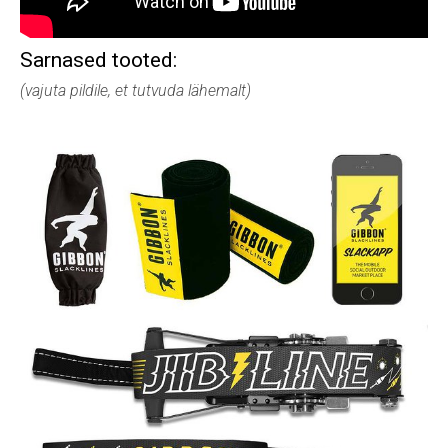
Sarnased tooted:
(vajuta pildile, et tutvuda lähemalt)