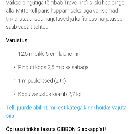
Väikse pingutiga tõmbab Travelline’i siiski hea pinge
alla. Mitte küll päris hüppamiseks, aga väiksemad
trikid, staatilised harjutused ja ka fitness-harjutused
saab vabalt tehtud.
Varustus:
12,5 m pikk, 5 cm laiune liin
Pinguti koos 2,5 m pika sabaga
1 m puukaitsed (2 tk)
Kogu varustus kaalub 2,7 kg
Telli juurde abilint, millest kätega kinni hoida! Vajuta
siia!
Õpi uusi trikke tasuta GIBBON Slackapp'st!