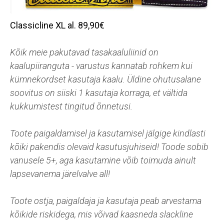
Classicline XL al. 89,90€
Kõik meie pakutavad tasakaaluliinid on
kaalupiiranguta - varustus kannatab rohkem kui
kümnekordset kasutaja kaalu. Üldine ohutusalane
soovitus on siiski 1 kasutaja korraga, et vältida
kukkumistest tingitud õnnetusi.
Toote paigaldamisel ja kasutamisel jälgige kindlasti
kõiki pakendis olevaid kasutusjuhiseid! Toode sobib
vanusele 5+, aga kasutamine võib toimuda ainult
lapsevanema järelvalve all!
Toote ostja, paigaldaja ja kasutaja peab arvestama
kõikide riskidega, mis võivad kaasneda slackline