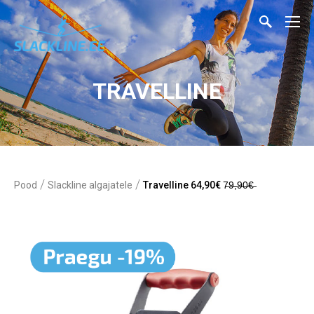
TRAVELLINE
/
/
Pood
Slackline algajatele
Travelline 64,90€ 7̶9̶,̶9̶0̶€̶