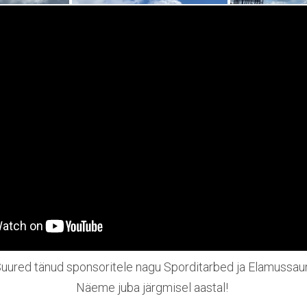
uured tänud sponsoritele nagu Sporditarbed ja Elamussau
Näeme juba järgmisel aastal!