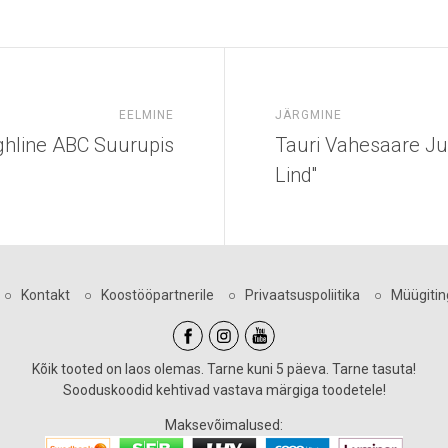
EELMINE
JÄRGMINE
ghline ABC Suurupis
Tauri Vahesaare Ju
Lind''
○
Kontakt
○
Koostööpartnerile
○
Privaatsuspoliitika
○
Müügiti
Kõik tooted on laos olemas. Tarne kuni 5 päeva. Tarne tasuta!
Sooduskoodid kehtivad vastava märgiga toodetele!
Maksevõimalused: