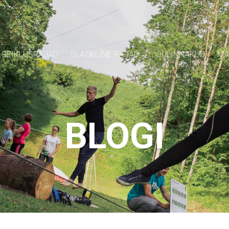
SEIKLUSRAJAD
SLACKLINE RAJAD
JÕULINNAKUD
MÄ
BLOGI