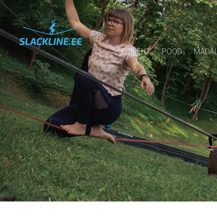
ESILEHT
POOD
MADAL