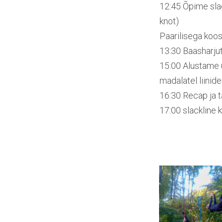
12:45 Õpime sla
knot)
Paarilisega koos
13:30 Baasharjut
15:00 Alustame ü
madalatel liinidel
16:30 Recap ja t
17:00 slackline 