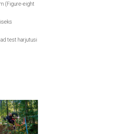
m (Figure-eight
miseks
d test harjutusi