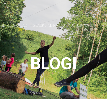
SEIKLUSRAJAD
SLACKLINE RAJAD
JÕULINNAKUD
MÄ
BLOGI