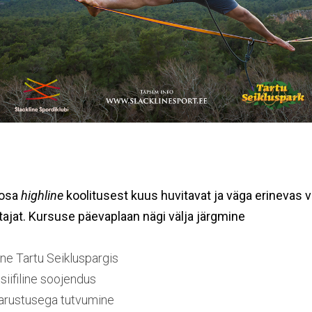
 osa
highline
koolitusest kuus huvitavat ja väga erinevas
tajat. Kursuse päevaplaan nägi välja järgmine
e Tartu Seikluspargis
iifiline soojendus
varustusega tutvumine