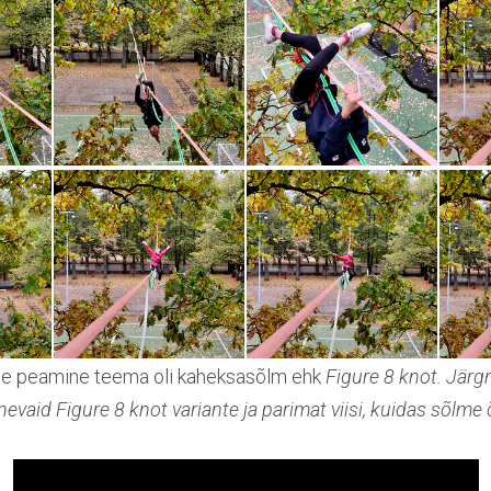
se peamine teema oli kaheksasõlm ehk
Figure 8 knot. Järg
nevaid Figure 8 knot variante ja parimat viisi, kuidas sõlme 