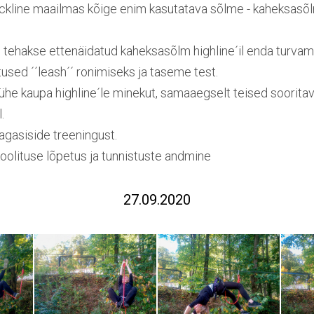
ckline maailmas kõige enim kasutatava sõlme - kaheksasõl
 tehakse ettenäidatud kaheksasõlm highline´il enda turva
used ´´leash´´ ronimiseks ja taseme test.
he kaupa highline´le minekut, samaaegselt teised sooritava
.
agasiside treeningust.
koolituse lõpetus ja tunnistuste andmine
27.09.2020