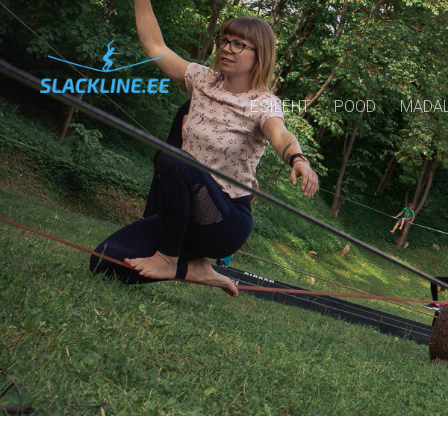
ESILEHT
POOD
MADAL