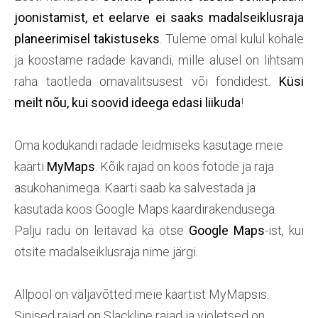
joonistamist, et eelarve ei saaks madalseiklusraja
planeerimisel takistuseks
. Tuleme omal kulul kohale
ja koostame radade kavandi, mille alusel on lihtsam
raha taotleda omavalitsusest või fondidest.
Küsi
meilt nõu, kui soovid ideega edasi liikuda
!
Oma kodukandi radade leidmiseks kasutage meie
kaarti
MyMaps
. Kõik rajad on koos fotode ja raja
asukohanimega. Kaarti saab ka salvestada ja
kasutada koos Google Maps kaardirakendusega.
Palju radu on leitavad ka otse
Google Maps
-ist, kui
otsite madalseiklusraja nime järgi.
Allpool on väljavõtted meie kaartist MyMapsis.
Sinised rajad on Slackline rajad ja violetsed on