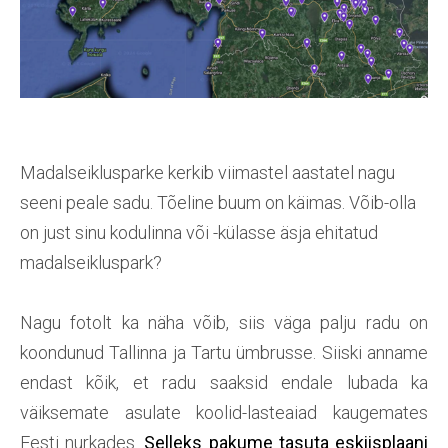
Madalseiklusparke kerkib viimastel aastatel nagu
seeni peale sadu. Tõeline buum on käimas. Võib-olla
on just sinu kodulinna või -külasse äsja ehitatud
madalseikluspark?
Nagu fotolt ka näha võib, siis väga palju radu on
koondunud Tallinna ja Tartu ümbrusse. Siiski anname
endast kõik, et radu saaksid endale lubada ka
väiksemate asulate koolid-lasteaiad kaugemates
Eesti nurkades.
Selleks pakume tasuta eskiisplaani