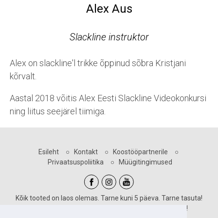
Alex Aus
Slackline instruktor
Alex on slackline'l trikke õppinud sõbra Kristjani
kõrvalt.
Aastal 2018 võitis Alex Eesti Slackline Videokonkursi
ning liitus seejärel tiimiga.
Esileht
○
Kontakt
○
Koostööpartnerile
○
Privaatsuspoliitika
○
Müügitingimused
Kõik tooted on laos olemas. Tarne kuni 5 päeva. Tarne tasuta!
Sooduskoodid kehtivad vastava märgiga toodetele!