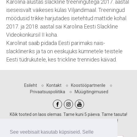
Karolina alustas slackline treeningutega 2017. aastal
iseseisvalt väikeses külas Viljandimaal. Treeningud
möödusid trikke harjutades isetehtud mattide kohal.
2017. ja 2018. aastal sai Karolina Eesti Slackline
Videokonkursil II koha.
Karolinat saab pidada Eesti parimaks nais-
slacklineriks ja ta on eeskujuks kümnetele teistele
Eesti tüdrukutele, kes trickline trennides käivad.
Esileht
○
Kontakt
○
Koostööpartnerile
○
Privaatsuspoliitika
○
Müügitingimused
Kõik tooted on laos olemas. Tarne kuni 5 päeva. Tarne tasuta!
Sooduskoodid kehtivad vastava märgiga toodetele!
Maksevõimalused:
See veebisait kasutab küpsiseid. Selle