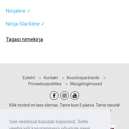
Ninjaline
✓
Ninja-Slackline
✓
Tagasi nimekirja
Esileht
○
Kontakt
○
Koostööpartnerile
○
Privaatsuspoliitika
○
Müügitingimused
Kõik tooted on laos olemas. Tarne kuni 5 päeva. Tarne tasuta!
Sooduskoodid kehtivad vastava märgiga toodetele!
Maksevõimalused:
See veebisait kasutab küpsiseid. Selle
veebisaidi kasutamisega nõustute meie