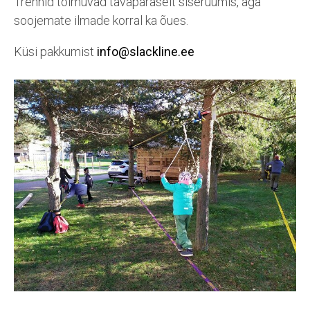
Trennid toimuvad tavapäraselt siseruumis, aga
soojemate ilmade korral ka õues.
Küsi pakkumist
info@slackline.ee