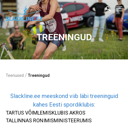
TREENINGUD
/
Teenused
Treeningud
Slackline.ee meeskond viib läbi treeninguid
kahes Eesti spordiklubis:
TARTUS VÕIMLEMISKLUBIS AKROS
TALLINNAS RONIMISMINISTEERUMIS