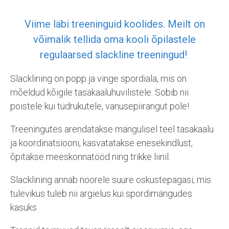
Viime läbi treeninguid koolides. Meilt on
võimalik
tellida oma kooli õpilastele
regulaarsed slackline treeningud!
Slacklining on popp ja vinge spordiala, mis on
mõeldud kõigile tasakaaluhuvilistele. Sobib nii
poistele kui tüdrukutele, vanusepiirangut pole!
Treeningutes arendatakse mängulisel teel tasakaalu
ja koordinatsiooni, kasvatatakse enesekindlust,
õpitakse meeskonnatööd ning trikke liinil.
Slacklining annab noorele suure oskustepagasi, mis
tulevikus tuleb nii argielus kui spordimängudes
kasuks.