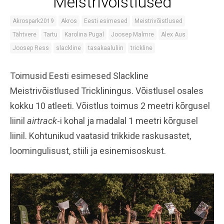
Meistrivõistlused
Akrospark2019
Akros
Eesti esimesed
Meistrivõistlused
Tähtvere
Tartu
Karolina Pugal
Joosep Malmre
Alex Aus
Joosep Ress
slackline
tasakaaluliin
trickline
Toimusid Eesti esimesed Slackline
Meistrivõistlused Trickliningus. Võistlusel osales
kokku 10 atleeti. Võistlus toimus 2 meetri kõrgusel
liinil
airtrack
-i kohal ja madalal 1 meetri kõrgusel
liinil. Kohtunikud vaatasid trikkide raskusastet,
loomingulisust, stiili ja esinemisoskust.