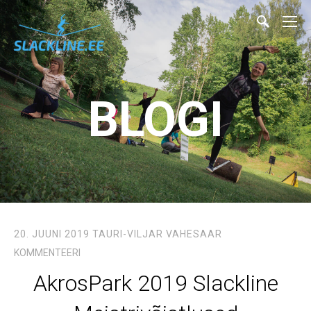
BLOGI
20. JUUNI 2019
TAURI-VILJAR VAHESAAR
KOMMENTEERI
AkrosPark 2019 Slackline