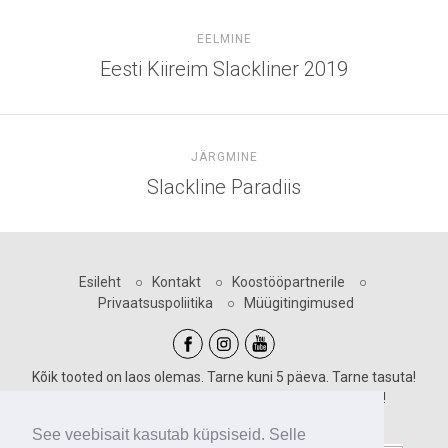
EELMINE
Eesti Kiireim Slackliner 2019
JÄRGMINE
Slackline Paradiis
Esileht
○
Kontakt
○
Koostööpartnerile
○
Privaatsuspoliitika
○
Müügitingimused
Kõik tooted on laos olemas. Tarne kuni 5 päeva. Tarne tasuta!
Sooduskoodid kehtivad vastava märgiga toodetele!
Maksevõimalused:
See veebisait kasutab küpsiseid. Selle