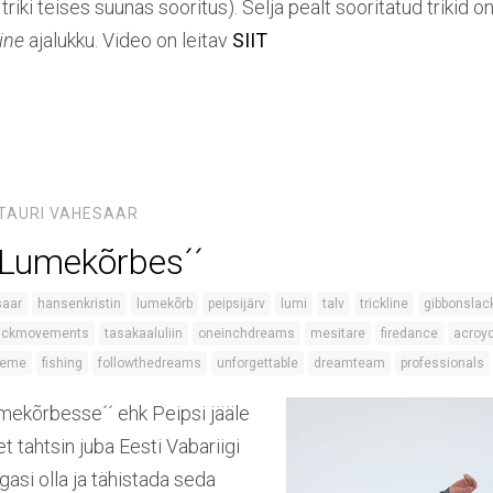
riki teises suunas sooritus). Selja pealt sooritatud trikid on
line
ajalukku. Video on leitav
SIIT
TAURI VAHESAAR
´´Lumekõrbes´´
saar
hansenkristin
lumekõrb
peipsijärv
lumi
talv
trickline
gibbonslac
ackmovements
tasakaaluliin
oneinchdreams
mesitare
firedance
acroy
reme
fishing
followthedreams
unforgettable
dreamteam
professionals
mekõrbesse´´ ehk Peipsi jääle
 et tahtsin juba Eesti Vabariigi
asi olla ja tähistada seda