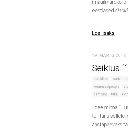
(maailmarekordi t
eestlased
slack
Loe lisaks
19. MÄRTS 2018
Seiklus 
slackline
taurivahe
wearerealpeople
sl
camping
hike
ext
Idee minna ´´Lu
tuli tänu sellele,
aastapäevaks tag