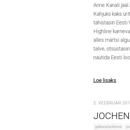
Anne Kanali jääl
Kahjuks kaks üri
tähistasin Eesti
Highline karneva
alles märtsi al
talve, otsustasin
nautida Eesti lo
Loe lisaks
2. VEEBRUAR 20
JOCHEN
gibbonslacklines
jo