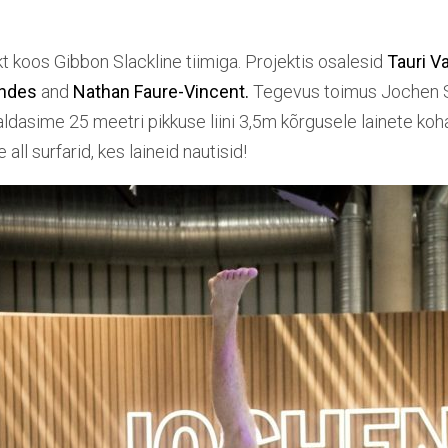
 koos Gibbon Slackline tiimiga. Projektis osalesid
Tauri V
ndes
and
Nathan Faure-Vincent.
Tegevus toimus
Jochen 
aldasime 25 meetri pikkuse liini 3,5m kõrgusele lainete koh
 all surfarid, kes laineid nautisid!