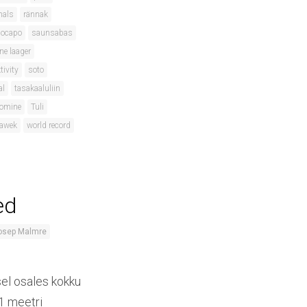
nals
rännak
locapo
saunsabas
ne laager
tivity
soto
al
tasakaaluliin
oomine
Tuli
lawek
world record
ed
osep Malmre
sel osales kokku
 1 meetri