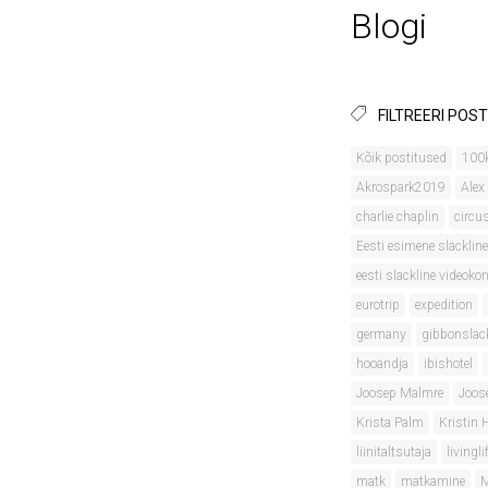
Blogi
FILTREERI POST
Kõik postitused
100
Akrospark2019
Alex
charlie chaplin
circu
Eesti esimene slackline
eesti slackline videok
eurotrip
expedition
germany
gibbonslac
hooandja
ibishotel
Joosep Malmre
Joos
Krista Palm
Kristin
liinitaltsutaja
livingli
matk
matkamine
M