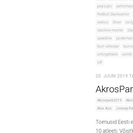
peipsijärv
performan
RedBull Slackwarrior
seiklus
Show
sicil
slackline meister
Sla
speedline
spiderman
tauri vahesaar
tauriv
unforgettable
vanlife
zdf
20. JUUNI 2019
T
AkrosPar
Akrospark2019
Akr
Alex Aus
Joosep R
Toimusid Eesti e
10 atleeti. Võist