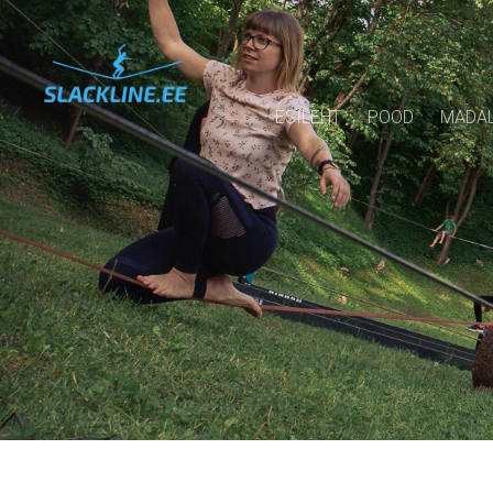
ESILEHT
POOD
MADAL