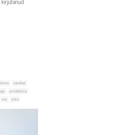
 kirjutanud
klines
earebel
oga
acrobatics
ice
soto