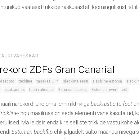
Kohtunikud vaatasid trikkide raskusastet, loomingulisust, stiili
.
TAURI VAHESAAR
ekord ZDFs Gran Canarial
d record
trickline
tasakaaluliin
slackline eesti
slackline estonia
slackli
y
backtastics
tauri vahesaar
Estonian backflip
Estonian revert
zdf
maailmarekordi ühe oma lemmiktrikiga
backtastic to feet
eh
Trickline
-ingu maailmas on seda elementi vähe kasutatud, kun
rulised. Ma leidsin enda kire selliste trikkide vastu kohe a
mendi
Estonian backflip
ehk jalgadelt salto maandumisega se