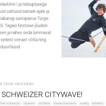
slackline´i
ja talisuplusega .
tust sattusid samale ajale ja
 Vabariigi sünnipäeva Türgis
lil. Tagasi Eestisse jõudsin
guses ja nähes seda lummavat
 sellest viimast võtta ning
odusvõlusid.
18
TAURI VAHESAAR
 SCHWEIZER CITYWAVE!
chen schweizer
citywave
slackline
slackmovements
surfing
extreme