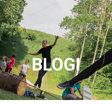
SEIKLUSRAJAD
SLACKLINE RAJAD
JÕULINNAKUD
MÄ
BLOGI