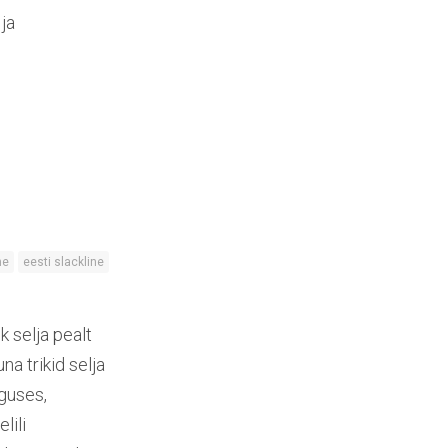
 ja
ne
eesti slackline
k selja pealt
a trikid selja
lguses,
lili