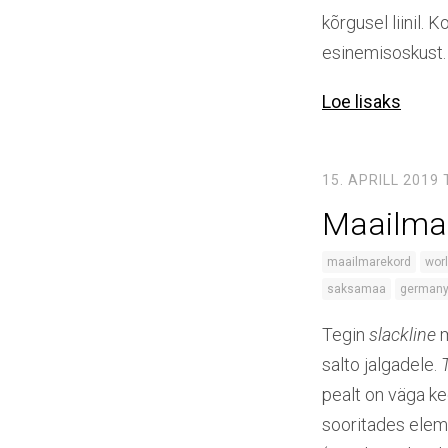
kõrgusel liinil. 
esinemisoskust
Loe lisaks
15. APRILL 2019
Maailmar
maailmarekord
worl
saksamaa
german
Tegin
slackline
salto jalgadele.
pealt on väga kee
sooritades ele