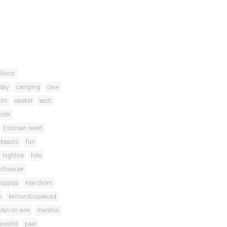
Akros
hday
camping
cave
ilm
earebel
eesti
ster
Estonian revert
 beasts
fun
highline
hike
schweizer
hüppaja
kranzhorn
m
lennunduspäevad
Man on wire
maraton
isworld
paat