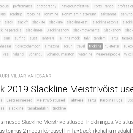
cebus
perfromance
photography
Playgroundfestival
Porto Franco
professio
reis
roadtrip
rodeoline
ronimine
Ronimisministeerium
saksamaa
sanvito
y
slack
slackfr
slacklife
slackline
slackline eesti
slackline estonia
slackli
ckline paradiis
slacklineee
Slacklineshow
slackmovements
Slackshow
slack
sun
surfing
süst
Tähtvere
Tallinna mõõk
talv
tandem
Tartu
tasaka
ahesaar
tickettothemoon
Timezone
Torun
travel
trickline
tuleteater
Tulet
vesi
viljandi
võhandu
võhandu maraton
waterline
wearerealpeople
Wloc
AURI-VILJAR VAHESAAR
k 2019 Slackline Meistrivõistlus
os
Eesti esimesed
Meistrivõistlused
Tähtvere
Tartu
Karolina Pugal
Jo
ess
slackline
tasakaaluliin
trickline
simesed Slackline Meistrivõistlused Trickliningus. Võistlu
lus toimus 2 meetri kõrgusel liinil
airtrack
-i kohal ja madalal