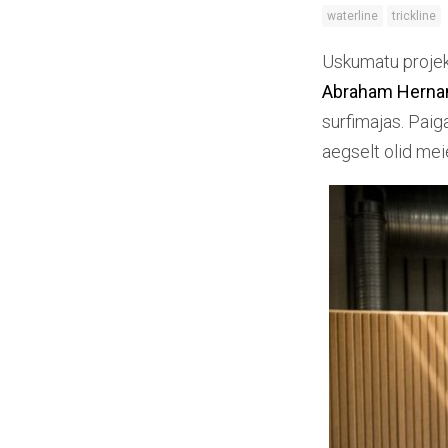
waterline
trickline
Uskumatu projekt
Abraham Herna
surfimajas. Paig
aegselt olid meie