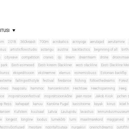
ITUSI
km
2018
360kraadi
700m
acrobatics
acroyoga
aerutajad
aerutamine
 Aus
artisticflowstudio
astangu
austria
backtastics
beginning of all
birt
s
citywave
competition
cranes
dji
dream
dreamteam
drone
droonimaa
 park
Eesti esimesed
Eesti kiireim Slackliner
eesti slackline
Eesti Slackline Mei
onkurss
ekspeditsioon
ekstreemne
elamus
esinemisbuss
Estonian backflip
extreme
fallingwithstyle
festival
firedance
fishing
followthedreams
Forest
klines
haapsalu
hammoc
hansenkristin
Hechtsee
Heechspanning
Heeg
ice
inspiratsioonifestival
inspiratsioonikõne
jaan roose
Jakob Kiisk
jochen 
ep Ress
kahepaat
kanuu
Karolina Pugal
kassitoome
kayak
kiirus
köiel 
 Hansen
Kufstein
kuulsaal
Latvia
Laulupidu
lavastus
lennundusmuuseu
fe
longest
longline
loodus
lumekõrb
lumi
maailmarekord
mägijärved
eistrivõistlused
mesitare
nööritaltsutaja
nurgakivi
oneinchdreams
outofth