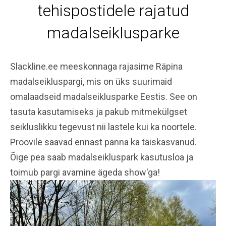
tehispostidele rajatud
madalseiklusparke
Slackline.ee
meeskonnaga rajasime Räpina
madalseikluspargi, mis on üks suurimaid
omalaadseid madalseiklusparke Eestis. See on
tasuta kasutamiseks ja pakub mitmekülgset
seikluslikku tegevust nii lastele kui ka noortele.
Proovile saavad ennast panna ka täiskasvanud.
Õige pea saab madalseikluspark kasutusloa ja
toimub pargi avamine ägeda show'ga!