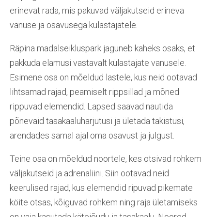
erinevat rada, mis pakuvad väljakutseid erineva
vanuse ja osavusega külastajatele.
Räpina madalseikluspark jaguneb kaheks osaks, et
pakkuda elamusi vastavalt külastajate vanusele.
Esimene osa on mõeldud lastele, kus neid ootavad
lihtsamad rajad, peamiselt rippsillad ja mõned
rippuvad elemendid. Lapsed saavad nautida
põnevaid tasakaaluharjutusi ja ületada takistusi,
arendades samal ajal oma osavust ja julgust.
Teine osa on mõeldud noortele, kes otsivad rohkem
väljakutseid ja adrenaliini. Siin ootavad neid
keerulised rajad, kus elemendid ripuvad pikemate
köite otsas, kõiguvad rohkem ning raja ületamiseks
on vaja kasutada kätejõudu ja tasakaalu. Noored