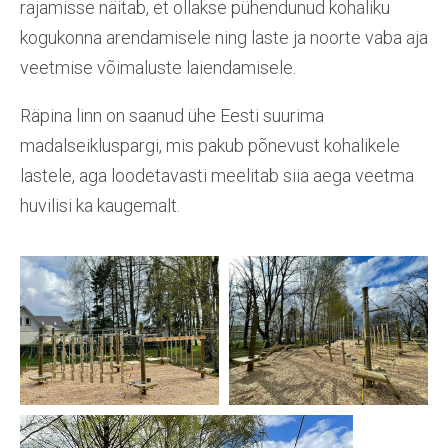
rajamisse näitab, et ollakse pühendunud kohaliku
kogukonna arendamisele ning laste ja noorte vaba aja
veetmise võimaluste laiendamisele.
Räpina linn on saanud ühe Eesti suurima
madalseikluspargi, mis pakub põnevust kohalikele
lastele, aga loodetavasti meelitab siia aega veetma
huvilisi ka kaugemalt.