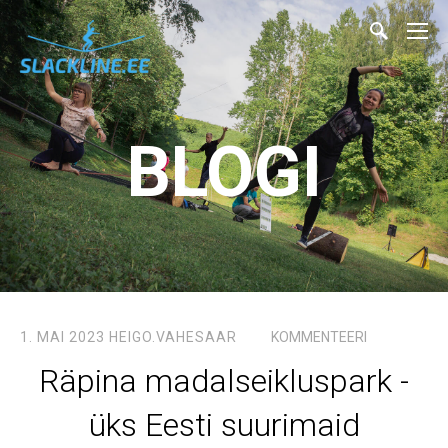
BLOGI
1. MAI 2023
HEIGO.VAHESAAR
KOMMENTEERI
Räpina madalseikluspark -
üks Eesti suurimaid