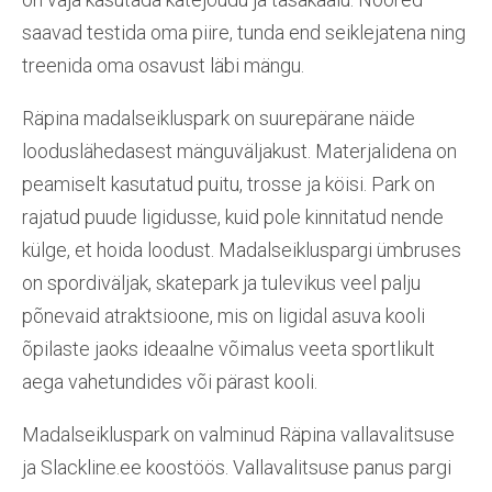
saavad testida oma piire, tunda end seiklejatena ning
treenida oma osavust läbi mängu.
Räpina madalseikluspark on suurepärane näide
looduslähedasest mänguväljakust. Materjalidena on
peamiselt kasutatud puitu, trosse ja köisi. Park on
rajatud puude ligidusse, kuid pole kinnitatud nende
külge, et hoida loodust. Madalseikluspargi ümbruses
on spordiväljak, skatepark ja tulevikus veel palju
põnevaid atraktsioone, mis on ligidal asuva kooli
õpilaste jaoks ideaalne võimalus veeta sportlikult
aega vahetundides või pärast kooli.
Madalseikluspark on valminud Räpina vallavalitsuse
ja Slackline.ee koostöös. Vallavalitsuse panus pargi