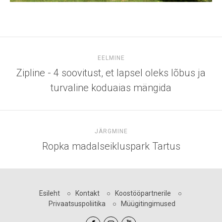
EELMINE
Zipline - 4 soovitust, et lapsel oleks lõbus ja
turvaline koduaias mängida
JÄRGMINE
Ropka madalseikluspark Tartus
Esileht
○
Kontakt
○
Koostööpartnerile
○
Privaatsuspoliitika
○
Müügitingimused