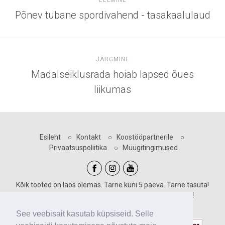
Põnev tubane spordivahend - tasakaalulaud
JÄRGMINE
Madalseiklusrada hoiab lapsed õues
liikumas
Esileht
○
Kontakt
○
Koostööpartnerile
○
Privaatsuspoliitika
○
Müügitingimused
Kõik tooted on laos olemas. Tarne kuni 5 päeva. Tarne tasuta!
Sooduskoodid kehtivad vastava märgiga toodetele!
Maksevõimalused:
See veebisait kasutab küpsiseid. Selle