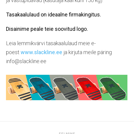
ja vastupidavad (kasutaja kaal kuni 150 kg).
Tasakaalulaud on ideaalne firmakingitus.
Disainime peale teie soovitud logo.
Leia lemmikvärvi tasakaalulaud meie e-
poest
www.slackline.ee
ja kirjuta meile päring
info@slackline.ee
EELMINE