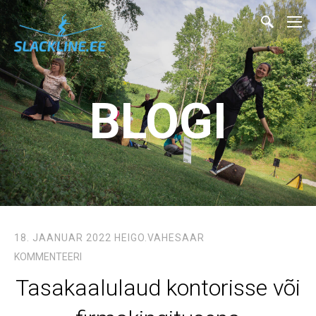
BLOGI
18. JAANUAR 2022
HEIGO.VAHESAAR
KOMMENTEERI
Tasakaalulaud kontorisse või