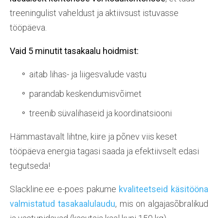
treeningulist vaheldust ja aktiivsust istuvasse
tööpäeva.
Vaid 5 minutit tasakaalu
hoidmist:
aitab lihas- ja liigesvalude vastu
parandab keskendumisvõimet
treenib süvalihaseid ja koordinatsiooni
Hämmastavalt lihtne, kiire ja põnev viis keset
tööpäeva energia tagasi saada ja efektiivselt edasi
tegutseda!
Slackline.ee e-poes pakume
kvaliteetseid käsitööna
valmistatud tasakaalulaudu
, mis on algajasõbralikud