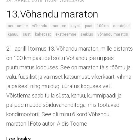
24. APRILL 2018
TAURI VAHESAAR
13.Võhandu maraton
aerutamine
võhandu
maraton
kayak
paat
100km
aerutajad
kanuu
süst
kahepaat
ekstreemne
seiklus
võhandu maraton
21. aprillil toimus 13. Võhandu maraton, mille distants
on 100 km paatidel sõitu Võhandu jõe ürgses
puutumatus looduses. See on maraton täis rõõmu ja
valu, füüsilist ja vaimset katsumust, vikerkaart, vihma
ja päikest ning muidugi üüratus koguses vett.
Võistlema saab tulla süsta, kanuu, kummipaadi ja
paljude muude sõiduvahenditega, mis töötavad
kondimootoril. See oli minu 6 kord Võhandul
maratonil.Foto autor: Aldis Toome
Loe lisaks