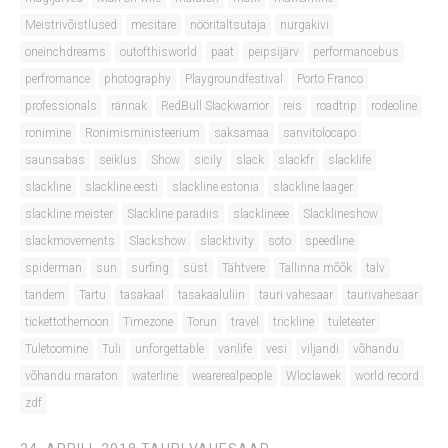
Meistrivõistlused
mesitare
nööritaltsutaja
nurgakivi
oneinchdreams
outofthisworld
paat
peipsijärv
performancebus
perfromance
photography
Playgroundfestival
Porto Franco
professionals
rännak
RedBull Slackwarrior
reis
roadtrip
rodeoline
ronimine
Ronimisministeerium
saksamaa
sanvitolocapo
saunsabas
seiklus
Show
sicily
slack
slackfr
slacklife
slackline
slackline eesti
slackline estonia
slackline laager
slackline meister
Slackline paradiis
slacklineee
Slacklineshow
slackmovements
Slackshow
slacktivity
soto
speedline
spiderman
sun
surfing
süst
Tähtvere
Tallinna mõõk
talv
tandem
Tartu
tasakaal
tasakaaluliin
tauri vahesaar
taurivahesaar
tickettothemoon
Timezone
Torun
travel
trickline
tuleteater
Tuletoomine
Tuli
unforgettable
vanlife
vesi
viljandi
võhandu
võhandu maraton
waterline
wearerealpeople
Wloclawek
world record
zdf