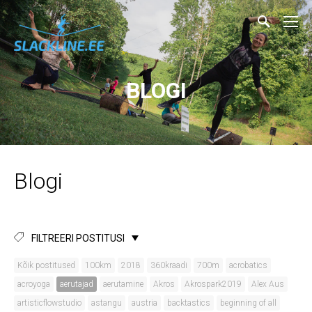
BLOGI
Blogi
FILTREERI POSTITUSI
Kõik postitused
100km
2018
360kraadi
700m
acrobatics
acroyoga
aerutajad
aerutamine
Akros
Akrospark2019
Alex Aus
artisticflowstudio
astangu
austria
backtastics
beginning of all