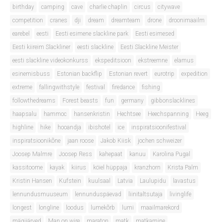
birthday
camping
cave
charlie chaplin
circus
citywave
competition
cranes
dji
dream
dreamteam
drone
droonimaailm
earebel
eesti
Eesti esimene slackline park
Eesti esimesed
Eesti kiireim Slackliner
eesti slackline
Eesti Slackline Meister
eesti slackline videokonkurss
ekspeditsioon
ekstreemne
elamus
esinemisbuss
Estonian backflip
Estonian revert
eurotrip
expedition
extreme
fallingwithstyle
festival
firedance
fishing
followthedreams
Forest beasts
fun
germany
gibbonslacklines
haapsalu
hammoc
hansenkristin
Hechtsee
Heechspanning
Heeg
highline
hike
hooandja
ibishotel
ice
inspiratsioonifestival
inspiratsioonikõne
jaan roose
Jakob Kiisk
jochen schweizer
Joosep Malmre
Joosep Ress
kahepaat
kanuu
Karolina Pugal
kassitoome
kayak
kiirus
köiel hüppaja
kranzhorn
Krista Palm
Kristin Hansen
Kufstein
kuulsaal
Latvia
Laulupidu
lavastus
lennundusmuuseum
lennunduspäevad
liinitaltsutaja
livinglife
longest
longline
loodus
lumekõrb
lumi
maailmarekord
mägijärved
Man on wire
maraton
matk
matkamine