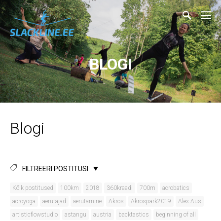
BLOGI
Blogi
FILTREERI POSTITUSI
Kõik postitused
100km
2018
360kraadi
700m
acrobatics
acroyoga
aerutajad
aerutamine
Akros
Akrospark2019
Alex Aus
artisticflowstudio
astangu
austria
backtastics
beginning of all