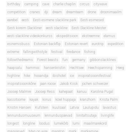
birthday
camping
cave
charlie chaplin
circus
citywave
competition
cranes
dji
dream
dreamteam
drone
droonimaailm
earebel
eesti
Eesti esimene slackline park
Eesti esimesed
Eesti kiireim Slackliner
eesti slackline
Eesti Slackline Meister
eesti slackline videokonkurss
ekspeditsioon
ekstreemne
elamus
esinemisbuss
Estonian backflip
Estonian revert
eurotrip
expedition
extreme
fallingwithstyle
festival
firedance
fishing
followthedreams
Forest beasts
fun
germany
gibbonslacklines
haapsalu
hammoc
hansenkristin
Hechtsee
Heechspanning
Heeg
highline
hike
hooandja
ibishotel
ice
inspiratsioonifestival
inspiratsioonikõne
jaan roose
Jakob Kiisk
jochen schweizer
Joosep Malmre
Joosep Ress
kahepaat
kanuu
Karolina Pugal
kassitoome
kayak
kiirus
köiel hüppaja
kranzhorn
Krista Palm
Kristin Hansen
Kufstein
kuulsaal
Latvia
Laulupidu
lavastus
lennundusmuuseum
lennunduspäevad
liinitaltsutaja
livinglife
longest
longline
loodus
lumekõrb
lumi
maailmarekord
mägijärved
Man on wire
maraton
matk
matkamine