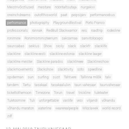
Meistrivõistlused
mesitare
nööritaltsutaja
nurgakivi
oneinchdreams
outofthisworld
paat
peipsijärv
performancebus
perfromance
photography
Playgroundfestival
Porto Franco
professionals
rännak
RedBull Slackwarrior
reis
roadtrip
rodeoline
ronimine
Ronimisministeerium
saksamaa
sanvitolocapo
saunsabas
seiklus
Show
sicily
slack
slackfr
slacklife
slackline
slackline eesti
slackline estonia
slackline laager
slackline meister
Slackline paradiis
slacklineee
Slacklineshow
slackmovements
Slackshow
slacktivity
soto
speedline
spiderman
sun
surfing
süst
Tähtvere
Tallinna mõõk
talv
tandem
Tartu
tasakaal
tasakaaluliin
tauri vahesaar
taurivahesaar
tickettothemoon
Timezone
Torun
travel
trickline
tuleteater
Tuletoomine
Tuli
unforgettable
vanlife
vesi
viljandi
võhandu
võhandu maraton
waterline
wearerealpeople
Wloclawek
world record
zdf