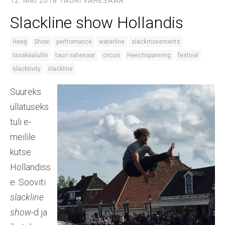
12. MAI 2018
TAURI VAHESAAR
Slackline show Hollandis
Heeg
Show
perfromance
waterline
slackmovements
tasakaaluliin
tauri vahesaar
circus
Heechspanning
festival
slacktivity
slackline
Suureks
üllatuseks
tuli e-
meilile
kutse
Hollandiss
e. Sooviti
slackline
show
-d ja