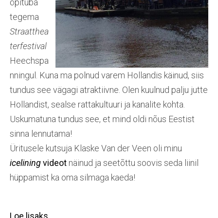
õpituba
tegema
Straatthea
terfestival
Heechspa
nningul. Kuna ma polnud varem Hollandis käinud, siis
tundus see vägagi atraktiivne. Olen kuulnud palju jutte
Hollandist, sealse rattakultuuri ja kanalite kohta.
Uskumatuna tundus see, et mind oldi nõus Eestist
sinna lennutama!
Üritusele kutsuja Klaske Van der Veen oli minu
icelining
videot
näinud ja seetõttu soovis seda liinil
hüppamist ka oma silmaga kaeda!
Loe lisaks