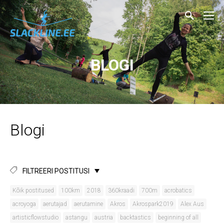
BLOGI
Blogi
FILTREERI POSTITUSI
Kõik postitused
100km
2018
360kraadi
700m
acrobatics
acroyoga
aerutajad
aerutamine
Akros
Akrospark2019
Alex Aus
artisticflowstudio
astangu
austria
backtastics
beginning of all