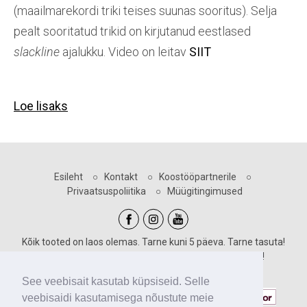
(maailmarekordi triki teises suunas sooritus). Selja
pealt sooritatud trikid on kirjutanud eestlased
slackline
ajalukku. Video on leitav
SIIT
Loe lisaks
Esileht
○
Kontakt
○
Koostööpartnerile
○
Privaatsuspoliitika
○
Müügitingimused
Kõik tooted on laos olemas. Tarne kuni 5 päeva. Tarne tasuta!
Sooduskoodid kehtivad vastava märgiga toodetele!
Maksevõimalused:
See veebisait kasutab küpsiseid. Selle
veebisaidi kasutamisega nõustute meie