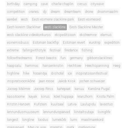
birthday
camping
cave
charlie chaplin
circus
citywave
competition
cranes
dji
dream
dreamteam
drone
droonimaailm
earebel
eesti
Eesti esimene slackline park
Eesti esimesed
Eesti kiireim Slackliner
eesti slackline
Eesti Slackline Meister
eesti slackline videokonkurss
ekspeditsioon
ekstreemne
elamus
esinemisbuss
Estonian backflip
Estonian revert
eurotrip
expedition
extreme
fallingwithstyle
festival
firedance
fishing
followthedreams
Forest beasts
fun
germany
gibbonslacklines
haapsalu
hammoc
hansenkristin
Hechtsee
Heechspanning
Heeg
highline
hike
hooandja
ibishotel
ice
inspiratsioonifestival
inspiratsioonikõne
jaan roose
Jakob Kiisk
jochen schweizer
Joosep Malmre
Joosep Ress
kahepaat
kanuu
Karolina Pugal
kassitoome
kayak
kiirus
köiel hüppaja
kranzhorn
Krista Palm
Kristin Hansen
Kufstein
kuulsaal
Latvia
Laulupidu
lavastus
lennundusmuuseum
lennunduspäevad
liinitaltsutaja
livinglife
longest
longline
loodus
lumekõrb
lumi
maailmarekord
mägijärved
Man on wire
maraton
matk
matkamine