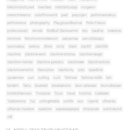
Meistrivõistlused
mesitare
nööritaltsutaja
nurgakivi
oneinchdreams
outofthisworld
paat
peipsijärv
performancebus
perfromance
photography
Playgroundfestival
Porto Franco
professionals
rännak
RedBull Slackwarrior
reis
roadtrip
rodeoline
ronimine
Ronimisministeerium
saksamaa
sanvitolocapo
saunsabas
seiklus
Show
sicily
slack
slackfr
slacklife
slackline
slackline eesti
slackline estonia
slackline laager
slackline meister
Slackline paradiis
slacklineee
Slacklineshow
slackmovements
Slackshow
slacktivity
soto
speedline
spiderman
sun
surfing
süst
Tähtvere
Tallinna mõõk
talv
tandem
Tartu
tasakaal
tasakaaluliin
tauri vahesaar
taurivahesaar
tickettothemoon
Timezone
Torun
travel
trickline
tuleteater
Tuletoomine
Tuli
unforgettable
vanlife
vesi
viljandi
võhandu
võhandu maraton
waterline
wearerealpeople
Wloclawek
world record
zdf