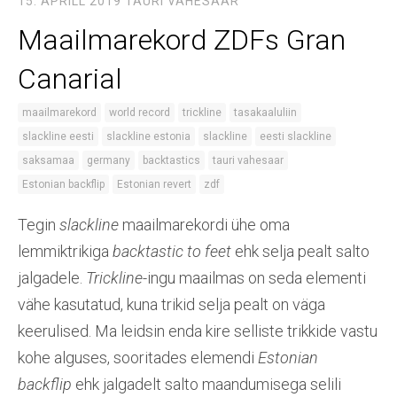
15. APRILL 2019
TAURI VAHESAAR
Maailmarekord ZDFs Gran
Canarial
maailmarekord
world record
trickline
tasakaaluliin
slackline eesti
slackline estonia
slackline
eesti slackline
saksamaa
germany
backtastics
tauri vahesaar
Estonian backflip
Estonian revert
zdf
Tegin
slackline
maailmarekordi ühe oma
lemmiktrikiga
backtastic to feet
ehk selja pealt salto
jalgadele.
Trickline
-ingu maailmas on seda elementi
vähe kasutatud, kuna trikid selja pealt on väga
keerulised. Ma leidsin enda kire selliste trikkide vastu
kohe alguses, sooritades elemendi
Estonian
backflip
ehk jalgadelt salto maandumisega selili