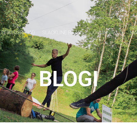
SEIKLUSRAJAD
SLACKLINE RAJAD
JÕULINNAKUD
MÄ
BLOGI