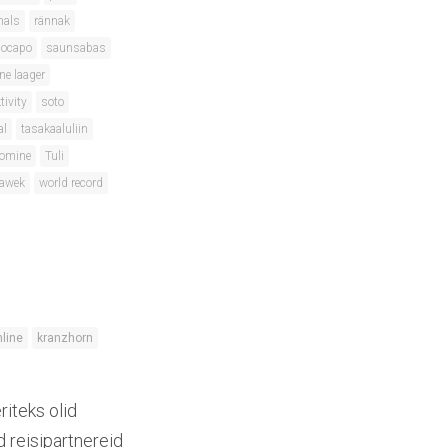
nals
rännak
locapo
saunsabas
ne laager
tivity
soto
al
tasakaaluliin
oomine
Tuli
lawek
world record
hline
kranzhorn
iteks olid
d reisipartnereid