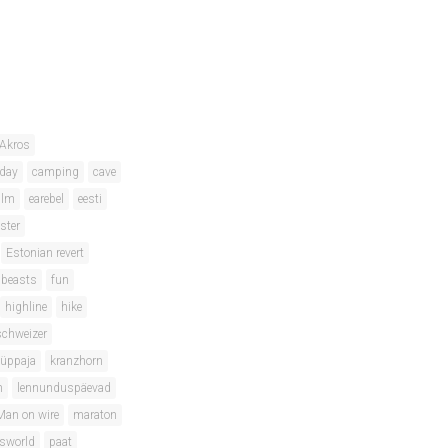
Akros
hday
camping
cave
ilm
earebel
eesti
ster
Estonian revert
 beasts
fun
highline
hike
schweizer
hüppaja
kranzhorn
m
lennunduspäevad
Man on wire
maraton
isworld
paat