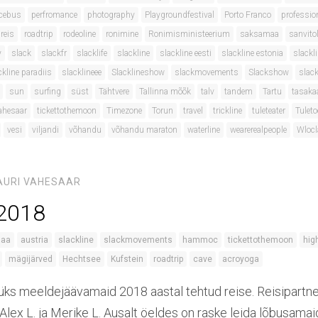
cebus
perfromance
photography
Playgroundfestival
Porto Franco
professio
reis
roadtrip
rodeoline
ronimine
Ronimisministeerium
saksamaa
sanvito
y
slack
slackfr
slacklife
slackline
slackline eesti
slackline estonia
slackli
ckline paradiis
slacklineee
Slacklineshow
slackmovements
Slackshow
slack
sun
surfing
süst
Tähtvere
Tallinna mõõk
talv
tandem
Tartu
tasaka
ahesaar
tickettothemoon
Timezone
Torun
travel
trickline
tuleteater
Tulet
vesi
viljandi
võhandu
võhandu maraton
waterline
wearerealpeople
Wloc
AURI VAHESAAR
 2018
maa
austria
slackline
slackmovements
hammoc
tickettothemoon
hig
mägijärved
Hechtsee
Kufstein
roadtrip
cave
acroyoga
üks meeldejäävamaid 2018 aastal tehtud reise. Reisipartner
, Alex L. ja Merike L. Ausalt öeldes on raske leida lõbusamai