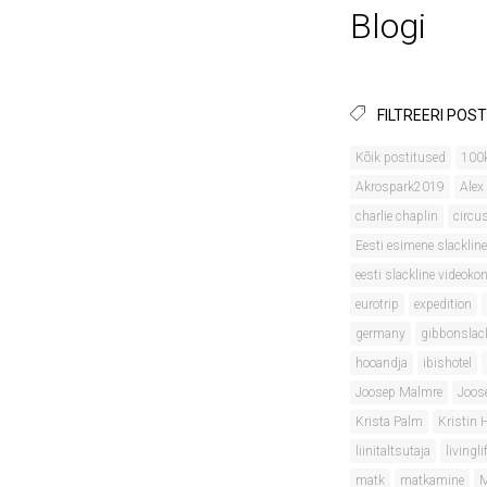
Blogi
FILTREERI POST
Kõik postitused
100
Akrospark2019
Alex
charlie chaplin
circu
Eesti esimene slackline
eesti slackline videok
eurotrip
expedition
germany
gibbonslac
hooandja
ibishotel
Joosep Malmre
Joos
Krista Palm
Kristin
liinitaltsutaja
livingli
matk
matkamine
M