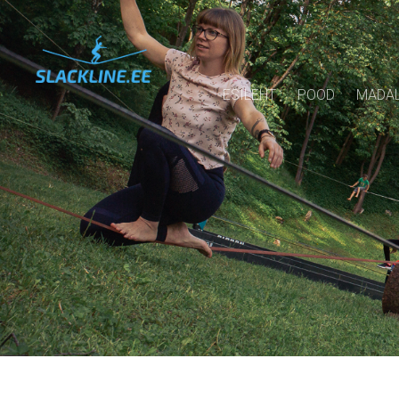
ESILEHT
POOD
MADAL