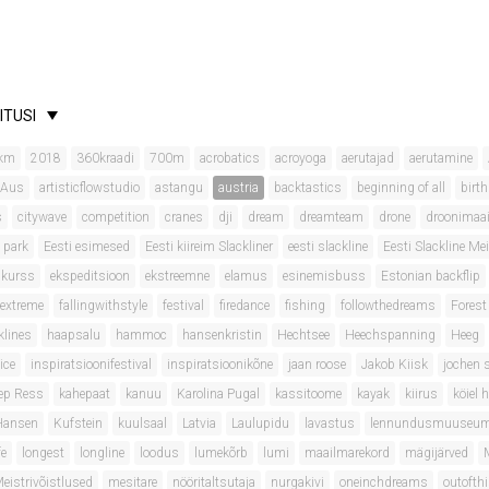
ITUSI
km
2018
360kraadi
700m
acrobatics
acroyoga
aerutajad
aerutamine
 Aus
artisticflowstudio
astangu
austria
backtastics
beginning of all
birt
s
citywave
competition
cranes
dji
dream
dreamteam
drone
droonimaa
 park
Eesti esimesed
Eesti kiireim Slackliner
eesti slackline
Eesti Slackline Mei
onkurss
ekspeditsioon
ekstreemne
elamus
esinemisbuss
Estonian backflip
extreme
fallingwithstyle
festival
firedance
fishing
followthedreams
Forest
klines
haapsalu
hammoc
hansenkristin
Hechtsee
Heechspanning
Heeg
ice
inspiratsioonifestival
inspiratsioonikõne
jaan roose
Jakob Kiisk
jochen 
ep Ress
kahepaat
kanuu
Karolina Pugal
kassitoome
kayak
kiirus
köiel 
 Hansen
Kufstein
kuulsaal
Latvia
Laulupidu
lavastus
lennundusmuuseu
fe
longest
longline
loodus
lumekõrb
lumi
maailmarekord
mägijärved
eistrivõistlused
mesitare
nööritaltsutaja
nurgakivi
oneinchdreams
outofth