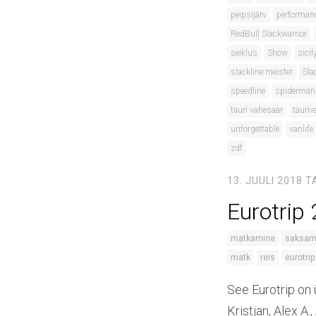
peipsijärv
performan
RedBull Slackwarrior
seiklus
Show
sicil
slackline meister
Sla
speedline
spiderman
tauri vahesaar
tauriv
unforgettable
vanlife
zdf
13. JUULI 2018
T
Eurotrip
matkamine
saksa
matk
reis
eurotrip
See Eurotrip on 
Kristjan, Alex A.