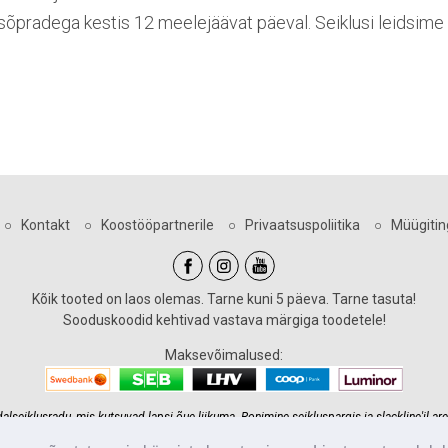
sõpradega kestis 12 meelejäävat päeval. Seiklusi leidsime
○
Kontakt
○
Koostööpartnerile
○
Privaatsuspoliitika
○
Müügiti
Kõik tooted on laos olemas. Tarne kuni 5 päeva. Tarne tasuta!
Sooduskoodid kehtivad vastava märgiga toodetele!
Maksevõimalused:
eiklusradu, mis kutsuvad lapsi õue liikuma. Ronimine seikluspargis ja slackline'il are
 seiklusraja ehitus meie kätesse ja tagame teile maksimaalse lahenduse kõige mõistli