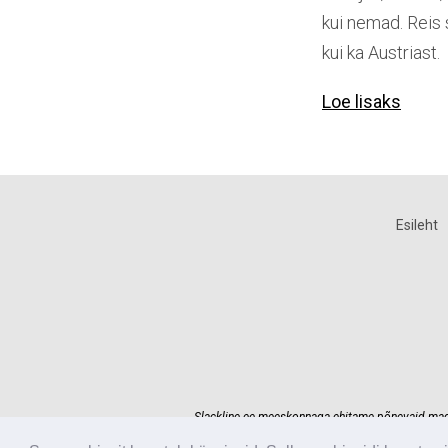
kui nemad. Reis 
kui ka Austriast.
Loe lisaks
Esileht
Slackline.ee meeskonnaga ehitame põnevaid madals
Usaldage oma