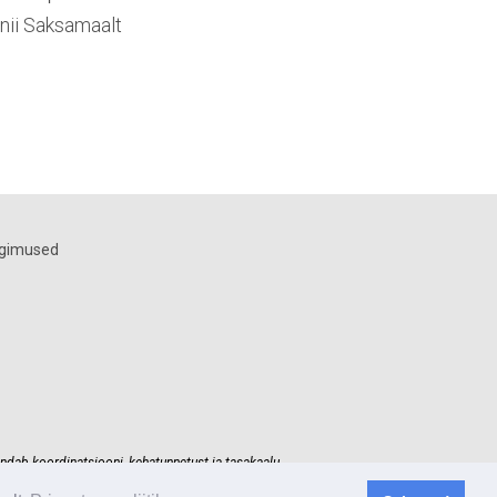
 nii Saksamaalt
ngimused
ndab koordinatsiooni, kehatunnetust ja tasakaalu.
kuma hinnaga.