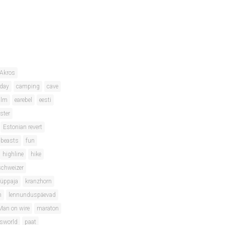
Akros
hday
camping
cave
ilm
earebel
eesti
ster
Estonian revert
 beasts
fun
highline
hike
schweizer
hüppaja
kranzhorn
m
lennunduspäevad
Man on wire
maraton
isworld
paat