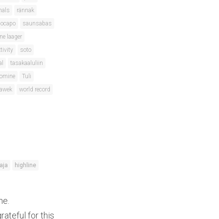
nals
rännak
locapo
saunsabas
ne laager
tivity
soto
al
tasakaaluliin
oomine
Tuli
lawek
world record
taja
highline
ne.
ateful for this