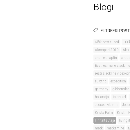
Blogi
FILTREERI POST
Kõik postitused
100
Akrospark2019
Alex
charlie chaplin
circu
Eesti esimene slackline
eesti slackline videok
eurotrip
expedition
germany
gibbonslac
hooandja
ibishotel
Joosep Malmre
Joos
Krista Palm
Kristin
liinitaltsutaja
livingli
matk
matkamine
M