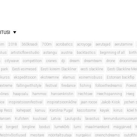
ITUSI
km
2018
360kraadi
700m
acrobatics
acroyoga
aerutajad
aerutamine
 Aus
artisticflowstudio
astangu
austria
backtastics
beginning of all
birt
s
citywave
competition
cranes
dji
dream
dreamteam
drone
droonimaa
 park
Eesti esimesed
Eesti kiireim Slackliner
eesti slackline
Eesti Slackline Mei
onkurss
ekspeditsioon
ekstreemne
elamus
esinemisbuss
Estonian backflip
extreme
fallingwithstyle
festival
firedance
fishing
followthedreams
Forest
klines
haapsalu
hammoc
hansenkristin
Hechtsee
Heechspanning
Heeg
ice
inspiratsioonifestival
inspiratsioonikõne
jaan roose
Jakob Kiisk
jochen 
ep Ress
kahepaat
kanuu
Karolina Pugal
kassitoome
kayak
kiirus
köiel 
 Hansen
Kufstein
kuulsaal
Latvia
Laulupidu
lavastus
lennundusmuuseu
fe
longest
longline
loodus
lumekõrb
lumi
maailmarekord
mägijärved
eistrivõistlused
mesitare
nööritaltsutaja
nurgakivi
oneinchdreams
outofth