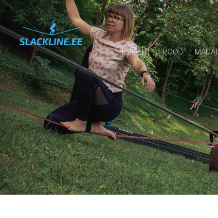
ESILEHT
POOD
MADAL