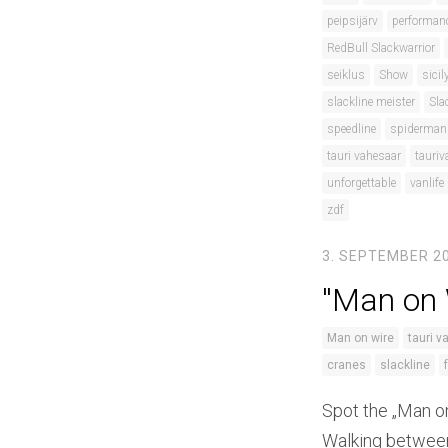
peipsijärv
performan
RedBull Slackwarrior
seiklus
Show
sicil
slackline meister
Sla
speedline
spiderman
tauri vahesaar
tauriv
unforgettable
vanlife
zdf
3. SEPTEMBER 2
''Man on 
Man on wire
tauri v
cranes
slackline
Spot the „Man on
Walking between 