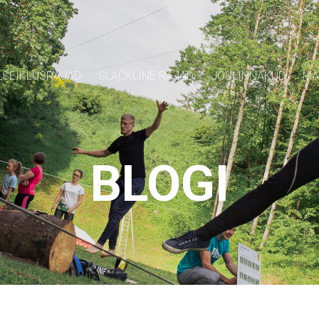
SEIKLUSRAJAD
SLACKLINE RAJAD
JÕULINNAKUD
MÄ
BLOGI