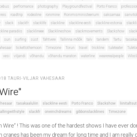
cebus
perfromance
photography
Playgroundfestival
Porto Franco
professio
reis
roadtrip
rodeoline
ronimine
Ronimisministeerium
saksamaa
sanvito
y
slack
slackfr
slacklife
slackline
slackline eesti
slackline estonia
slackli
ckline paradiis
slacklineee
Slacklineshow
slackmovements
Slackshow
slack
sun
surfing
süst
Tähtvere
Tallinna mõõk
talv
tandem
Tartu
tasaka
ahesaar
tickettothemoon
Timezone
Torun
travel
trickline
tuleteater
Tulet
vesi
viljandi
võhandu
võhandu maraton
waterline
wearerealpeople
Wloc
018
TAURI-VILJAR VAHESAAR
Wire''
ahesaar
tasakaaluliin
slackline eesti
Porto Franco
Slackshow
liinitaltsu
fallingwithstyle
slackfr
oneinchdreams
gibbonslacklines
Timezone
 Wire“ ! This was one of the hardest shows I have ever do
cranes has been my dream for long time and I am really gr