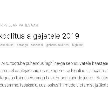
RI-VILJAR VAHESAAR
koolitus algajatele 2019
sakaaluliin
astangu
tasakaal
gibbonslacklines
highline
e ABC töötuba pühendus highline-ga seonduvatele baastead
 kursusel osalejad said esmakogemuse highline-l ja baaste
k tegevus toimus Astangu Laskemoonaladude juures. Nautis
 edusamme, tasakaalu, uusi oskusi hirmude ületamist ja ükst