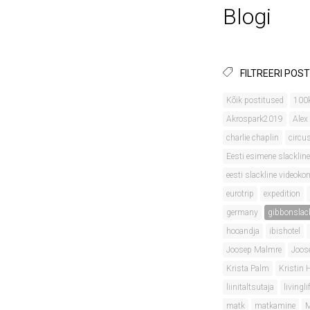
Blogi
FILTREERI POST
Kõik postitused
100
Akrospark2019
Alex
charlie chaplin
circu
Eesti esimene slackline
eesti slackline videok
eurotrip
expedition
germany
gibbonslac
hooandja
ibishotel
Joosep Malmre
Joos
Krista Palm
Kristin
liinitaltsutaja
livingli
matk
matkamine
M