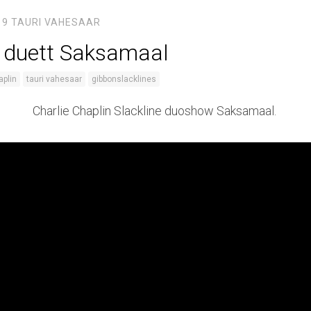
19
TAURI VAHESAAR
e duett Saksamaal
aplin
tauri vahesaar
gibbonslacklines
Charlie Chaplin Slackline duoshow Saksamaal.