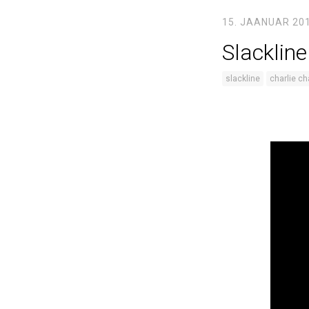
15. JAANUAR 20
Slacklin
slackline
charlie ch