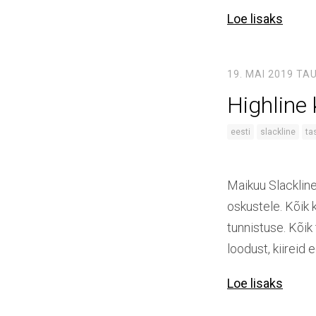
Loe lisaks
19. MAI 2019
TAU
Highline 
eesti
slackline
ta
Maikuu Slacklin
oskustele. Kõik
tunnistuse. Kõi
loodust, kiireid
Loe lisaks