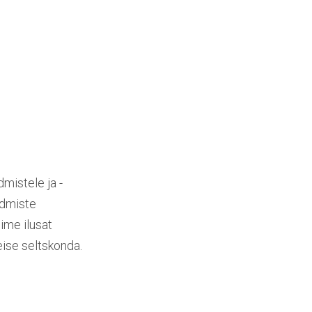
mistele ja -
admiste
ime ilusat
eise seltskonda.