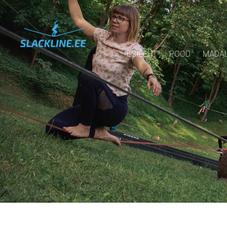
ESILEHT
POOD
MADAL