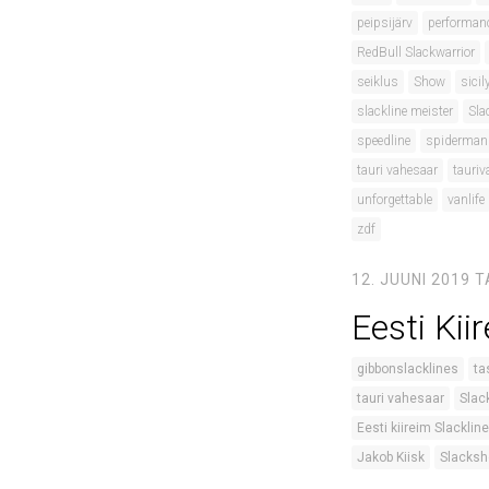
peipsijärv
performan
RedBull Slackwarrior
seiklus
Show
sicil
slackline meister
Sla
speedline
spiderman
tauri vahesaar
tauriv
unforgettable
vanlife
zdf
12. JUUNI 2019
T
Eesti Kii
gibbonslacklines
ta
tauri vahesaar
Slac
Eesti kiireim Slackline
Jakob Kiisk
Slacks