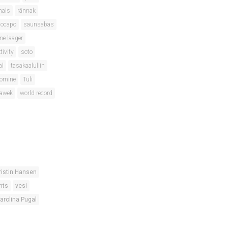
nals
rännak
locapo
saunsabas
ne laager
tivity
soto
al
tasakaaluliin
oomine
Tuli
lawek
world record
ristin Hansen
nts
vesi
arolina Pugal