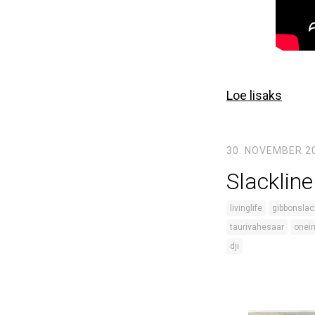
Loe lisaks
30. NOVEMBER 2
Slackline
livinglife
gibbonslac
taurivahesaar
onei
dji