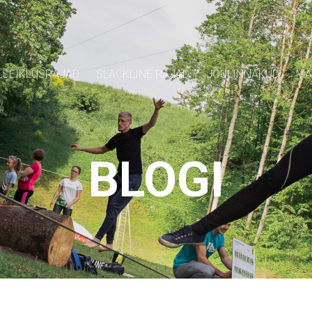
SEIKLUSRAJAD
SLACKLINE RAJAD
JÕULINNAKUD
MÄ
BLOGI