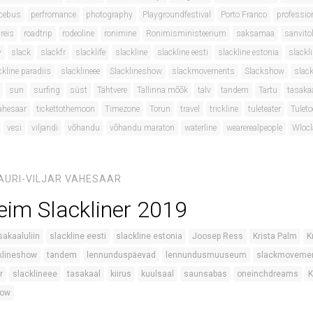
cebus
perfromance
photography
Playgroundfestival
Porto Franco
professio
reis
roadtrip
rodeoline
ronimine
Ronimisministeerium
saksamaa
sanvito
y
slack
slackfr
slacklife
slackline
slackline eesti
slackline estonia
slackli
ckline paradiis
slacklineee
Slacklineshow
slackmovements
Slackshow
slack
sun
surfing
süst
Tähtvere
Tallinna mõõk
talv
tandem
Tartu
tasaka
ahesaar
tickettothemoon
Timezone
Torun
travel
trickline
tuleteater
Tulet
vesi
viljandi
võhandu
võhandu maraton
waterline
wearerealpeople
Wloc
AURI-VILJAR VAHESAAR
reim Slackliner 2019
sakaaluliin
slackline eesti
slackline estonia
Joosep Ress
Krista Palm
K
klineshow
tandem
lennunduspäevad
lennundusmuuseum
slackmoveme
r
slacklineee
tasakaal
kiirus
kuulsaal
saunsabas
oneinchdreams
K
how