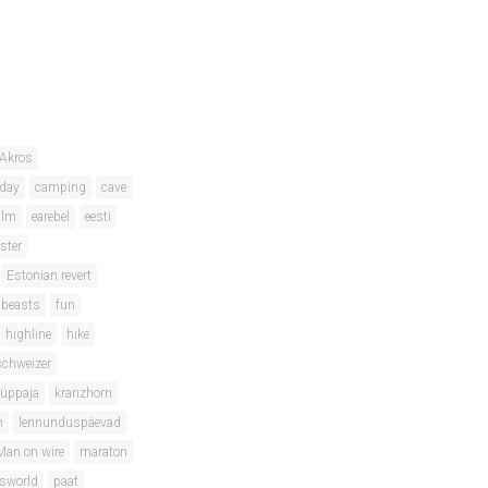
Akros
hday
camping
cave
ilm
earebel
eesti
ster
Estonian revert
 beasts
fun
highline
hike
schweizer
hüppaja
kranzhorn
m
lennunduspäevad
Man on wire
maraton
isworld
paat