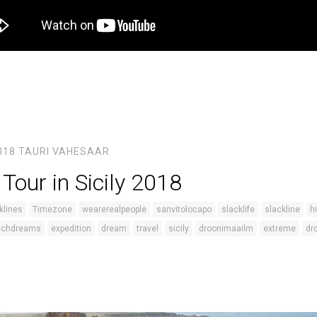
018
TAURI VAHESAAR
 Tour in Sicily 2018
klines
Timezone
wearerealpeople
sanvitolocapo
slacklife
slackline
h
nchdreams
expedition
dream
travel
sicily
droonimaailm
extreme
dr