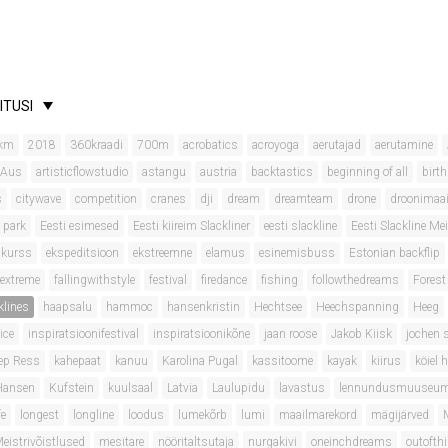
ITUSI
km
2018
360kraadi
700m
acrobatics
acroyoga
aerutajad
aerutamine
 Aus
artisticflowstudio
astangu
austria
backtastics
beginning of all
birt
s
citywave
competition
cranes
dji
dream
dreamteam
drone
droonimaa
 park
Eesti esimesed
Eesti kiireim Slackliner
eesti slackline
Eesti Slackline Mei
onkurss
ekspeditsioon
ekstreemne
elamus
esinemisbuss
Estonian backflip
extreme
fallingwithstyle
festival
firedance
fishing
followthedreams
Forest
klines
haapsalu
hammoc
hansenkristin
Hechtsee
Heechspanning
Heeg
ice
inspiratsioonifestival
inspiratsioonikõne
jaan roose
Jakob Kiisk
jochen 
ep Ress
kahepaat
kanuu
Karolina Pugal
kassitoome
kayak
kiirus
köiel 
 Hansen
Kufstein
kuulsaal
Latvia
Laulupidu
lavastus
lennundusmuuseu
fe
longest
longline
loodus
lumekõrb
lumi
maailmarekord
mägijärved
eistrivõistlused
mesitare
nööritaltsutaja
nurgakivi
oneinchdreams
outofth