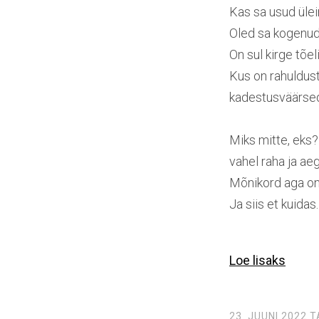
Kas sa usud üle
Oled sa kogenud
On sul kirge tõel
Kus on rahuldust
kadestusväärsed 
Miks mitte, eks?
vahel raha ja aeg
Mõnikord aga on v
Ja siis et kuidas.
Loe lisaks
23. JUUNI 2022
T