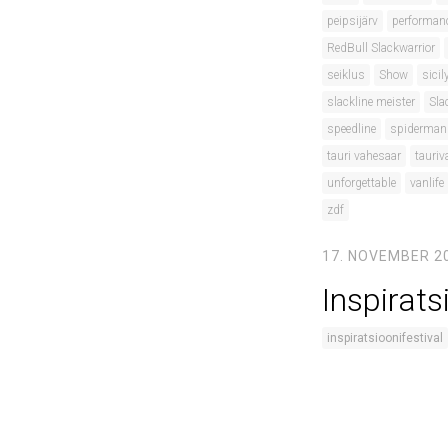
peipsijärv
performan
RedBull Slackwarrior
seiklus
Show
sicil
slackline meister
Sla
speedline
spiderman
tauri vahesaar
tauriv
unforgettable
vanlife
zdf
17. NOVEMBER 2
Inspirats
inspiratsioonifestival