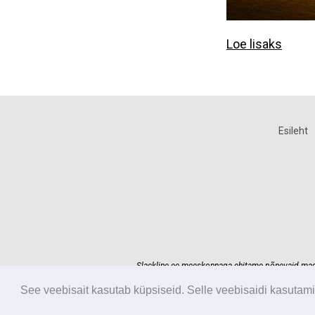
Loe lisaks
Esileht
Slackline.ee meeskonnaga ehitame põnevaid madals
Usaldage oma
See veebisait kasutab küpsiseid. Selle veebisaidi kasutam