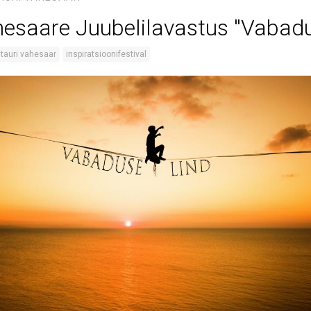
hesaare Juubelilavastus ''Vabadu
tauri vahesaar
inspiratsioonifestival