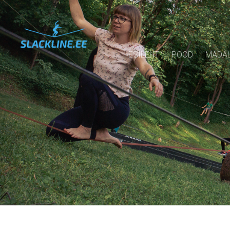
ESILEHT
POOD
MADAL