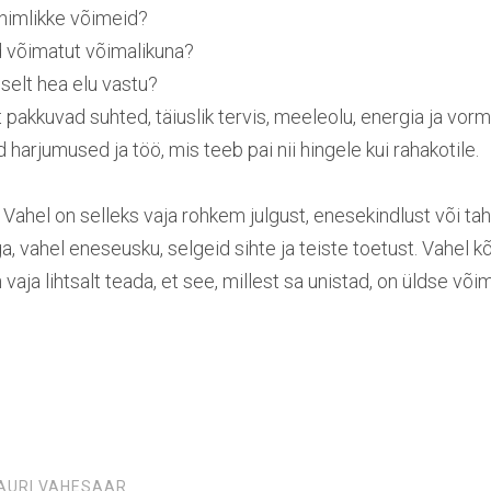
inimlikke võimeid?
 võimatut võimalikuna?
iselt hea elu vastu?
 pakkuvad suhted, täiuslik tervis, meeleolu, energia ja vorm
harjumused ja töö, mis teeb pai nii hingele kui rahakotile.
 Vahel on selleks vaja rohkem julgust, enesekindlust või tah
a, vahel eneseusku, selgeid sihte ja teiste toetust. Vahel kõi
aja lihtsalt teada, et see, millest sa unistad, on üldse võim
AURI VAHESAAR