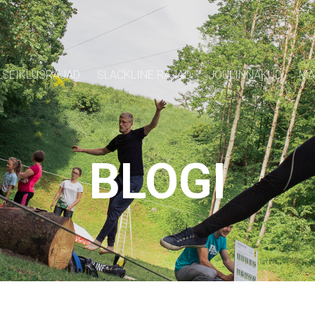
SEIKLUSRAJAD
SLACKLINE RAJAD
JÕULINNAKUD
MÄ
BLOGI