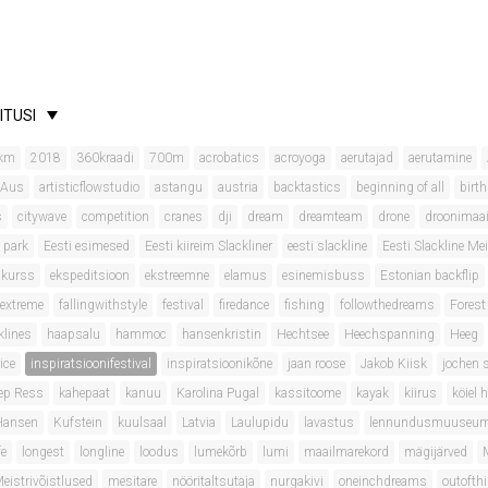
ITUSI
km
2018
360kraadi
700m
acrobatics
acroyoga
aerutajad
aerutamine
 Aus
artisticflowstudio
astangu
austria
backtastics
beginning of all
birt
s
citywave
competition
cranes
dji
dream
dreamteam
drone
droonimaa
 park
Eesti esimesed
Eesti kiireim Slackliner
eesti slackline
Eesti Slackline Mei
onkurss
ekspeditsioon
ekstreemne
elamus
esinemisbuss
Estonian backflip
extreme
fallingwithstyle
festival
firedance
fishing
followthedreams
Forest
klines
haapsalu
hammoc
hansenkristin
Hechtsee
Heechspanning
Heeg
ice
inspiratsioonifestival
inspiratsioonikõne
jaan roose
Jakob Kiisk
jochen 
ep Ress
kahepaat
kanuu
Karolina Pugal
kassitoome
kayak
kiirus
köiel 
 Hansen
Kufstein
kuulsaal
Latvia
Laulupidu
lavastus
lennundusmuuseu
fe
longest
longline
loodus
lumekõrb
lumi
maailmarekord
mägijärved
eistrivõistlused
mesitare
nööritaltsutaja
nurgakivi
oneinchdreams
outofth