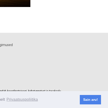
ngimused
ndab koordinatsiooni, kehatunnetust ja tasakaalu.
kuma hinnaga.
helt
Privaatsuspoliitika
Sain aru!