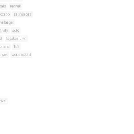
nals
rännak
locapo
saunsabas
ne laager
tivity
soto
al
tasakaaluliin
oomine
Tuli
lawek
world record
tival