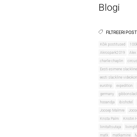
Blogi
FILTREERI POST
Kõik postitused
100
Akrospark2019
Alex
charlie chaplin
circu
Eesti esimene slackline
eesti slackline videok
eurotrip
expedition
germany
gibbonslac
hooandja
ibishotel
Joosep Malmre
Joos
Krista Palm
Kristin
liinitaltsutaja
livingli
matk
matkamine
M