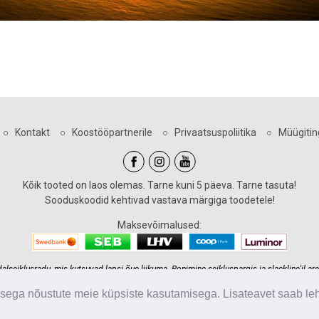
○
Kontakt
○
Koostööpartnerile
○
Privaatsuspoliitika
○
Müügiti
Kõik tooted on laos olemas. Tarne kuni 5 päeva. Tarne tasuta!
Sooduskoodid kehtivad vastava märgiga toodetele!
Maksevõimalused:
eiklusradu, mis kutsuvad lapsi õue liikuma. Ronimine seikluspargis ja slackline'il are
 seiklusraja ehitus meie kätesse ja tagame teile maksimaalse lahenduse kõige mõistli
isega nõustute meie küpsiste kasutamisega. Lisateavet saab le