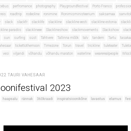
cebus
perfromance
photography
Playgroundfestival
Porto Franco
professio
reis
roadtrip
rodeoline
ronimine
Ronimisministeerium
saksamaa
sanvito
y
slack
slackfr
slacklife
slackline
slackline eesti
slackline estonia
slackli
ckline paradiis
slacklineee
Slacklineshow
slackmovements
Slackshow
slack
sun
surfing
süst
Tähtvere
Tallinna mõõk
talv
tandem
Tartu
tasaka
ahesaar
tickettothemoon
Timezone
Torun
travel
trickline
tuleteater
Tulet
vesi
viljandi
võhandu
võhandu maraton
waterline
wearerealpeople
Wloc
022
TAURI VAHESAAR
ioonifestival 2023
haapsalu
rännak
360kraadi
inspiratsioonikõne
lavastus
elamus
fes