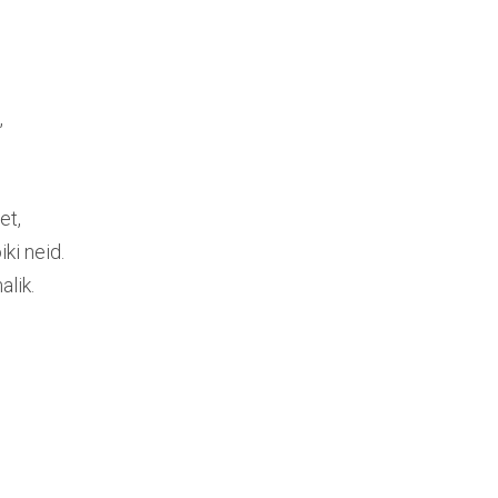
,
et,
ki neid.
alik.