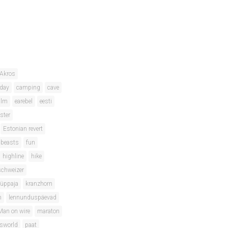
Akros
hday
camping
cave
ilm
earebel
eesti
ster
Estonian revert
 beasts
fun
highline
hike
schweizer
hüppaja
kranzhorn
m
lennunduspäevad
Man on wire
maraton
isworld
paat