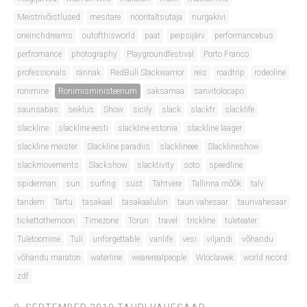
Meistrivõistlused
mesitare
nööritaltsutaja
nurgakivi
oneinchdreams
outofthisworld
paat
peipsijärv
performancebus
perfromance
photography
Playgroundfestival
Porto Franco
professionals
rännak
RedBull Slackwarrior
reis
roadtrip
rodeoline
ronimine
Ronimisministeerium
saksamaa
sanvitolocapo
saunsabas
seiklus
Show
sicily
slack
slackfr
slacklife
slackline
slackline eesti
slackline estonia
slackline laager
slackline meister
Slackline paradiis
slacklineee
Slacklineshow
slackmovements
Slackshow
slacktivity
soto
speedline
spiderman
sun
surfing
süst
Tähtvere
Tallinna mõõk
talv
tandem
Tartu
tasakaal
tasakaaluliin
tauri vahesaar
taurivahesaar
tickettothemoon
Timezone
Torun
travel
trickline
tuleteater
Tuletoomine
Tuli
unforgettable
vanlife
vesi
viljandi
võhandu
võhandu maraton
waterline
wearerealpeople
Wloclawek
world record
zdf