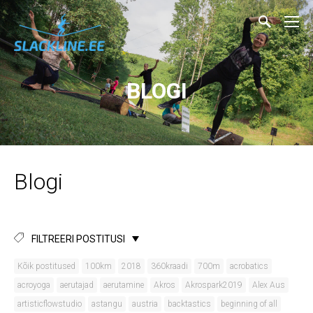
BLOGI
Blogi
FILTREERI POSTITUSI
Kõik postitused
100km
2018
360kraadi
700m
acrobatics
acroyoga
aerutajad
aerutamine
Akros
Akrospark2019
Alex Aus
artisticflowstudio
astangu
austria
backtastics
beginning of all