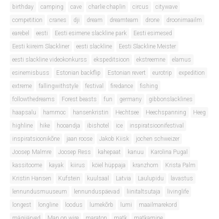
birthday
camping
cave
charlie chaplin
circus
citywave
competition
cranes
dji
dream
dreamteam
drone
droonimaailm
earebel
eesti
Eesti esimene slackline park
Eesti esimesed
Eesti kiireim Slackliner
eesti slackline
Eesti Slackline Meister
eesti slackline videokonkurss
ekspeditsioon
ekstreemne
elamus
esinemisbuss
Estonian backflip
Estonian revert
eurotrip
expedition
extreme
fallingwithstyle
festival
firedance
fishing
followthedreams
Forest beasts
fun
germany
gibbonslacklines
haapsalu
hammoc
hansenkristin
Hechtsee
Heechspanning
Heeg
highline
hike
hooandja
ibishotel
ice
inspiratsioonifestival
inspiratsioonikõne
jaan roose
Jakob Kiisk
jochen schweizer
Joosep Malmre
Joosep Ress
kahepaat
kanuu
Karolina Pugal
kassitoome
kayak
kiirus
köiel hüppaja
kranzhorn
Krista Palm
Kristin Hansen
Kufstein
kuulsaal
Latvia
Laulupidu
lavastus
lennundusmuuseum
lennunduspäevad
liinitaltsutaja
livinglife
longest
longline
loodus
lumekõrb
lumi
maailmarekord
mägijärved
Man on wire
maraton
matk
matkamine