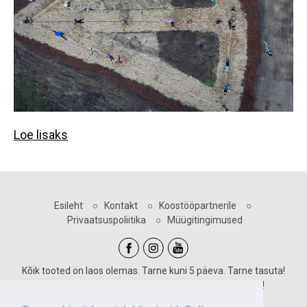
Loe lisaks
Esileht
○
Kontakt
○
Koostööpartnerile
○
Privaatsuspoliitika
○
Müügitingimused
Kõik tooted on laos olemas. Tarne kuni 5 päeva. Tarne tasuta!
Sooduskoodid kehtivad vastava märgiga toodetele!