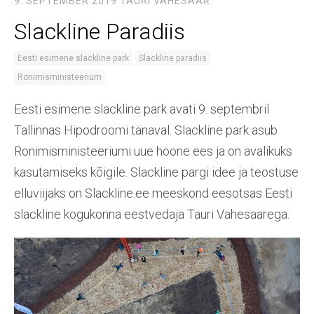
9. SEPTEMBER 2019
TAURI VAHESAAR
Slackline Paradiis
Eesti esimene slackline park
Slackline paradiis
Ronimisministeerium
Eesti esimene slackline park avati 9. septembril
Tallinnas Hipodroomi tänaval. Slackline park asub
Ronimisministeeriumi uue hoone ees ja on avalikuks
kasutamiseks kõigile. Slackline pargi idee ja teostuse
elluviijaks on Slackline.ee meeskond eesotsas Eesti
slackline kogukonna eestvedaja Tauri Vahesaarega.