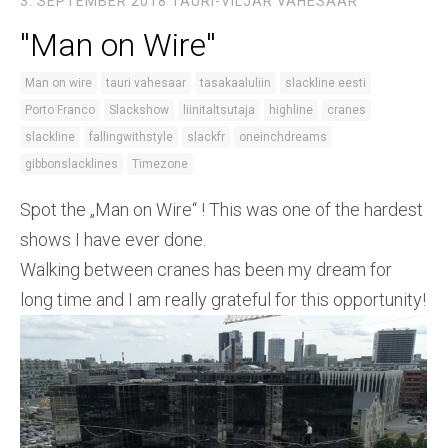
3. SEPTEMBER 2018
TAURI-VILJAR VAHESAAR
''Man on Wire''
Man on wire
tauri vahesaar
tasakaaluliin
slackline eesti
Porto Franco
Slackshow
liinitaltsutaja
highline
cranes
slackline
fallingwithstyle
slackfr
oneinchdreams
gibbonslacklines
Timezone
Spot the „Man on Wire“ ! This was one of the hardest
shows I have ever done.
Walking between cranes has been my dream for
long time and I am really grateful for this opportunity!