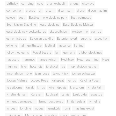
birthday
camping
cave
charlie chaplin
circus
citywave
competition
cranes
dji
dream
dreamteam
drone
droonimaailm
earebel
eesti
Eesti esimene slackline park
Eesti esimesed
Eesti kiireim Slackliner
eesti slackline
Eesti Slackline Meister
eesti slackline videokonkurss
ekspeditsioon
ekstreemne
elamus
esinemisbuss
Estonian backflip
Estonian revert
eurotrip
expedition
extreme
fallingwithstyle
festival
firedance
fishing
followthedreams
Forest beasts
fun
germany
gibbonslacklines
haapsalu
hammoc
hansenkristin
Hechtsee
Heechspanning
Heeg
highline
hike
hooandja
ibishotel
ice
inspiratsioonifestival
inspiratsioonikõne
jaan roose
Jakob Kiisk
jochen schweizer
Joosep Malmre
Joosep Ress
kahepaat
kanuu
Karolina Pugal
kassitoome
kayak
kiirus
köiel hüppaja
kranzhorn
Krista Palm
Kristin Hansen
Kufstein
kuulsaal
Latvia
Laulupidu
lavastus
lennundusmuuseum
lennunduspäevad
liinitaltsutaja
livinglife
longest
longline
loodus
lumekõrb
lumi
maailmarekord
mägijärved
Man on wire
maraton
matk
matkamine