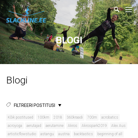
BLOGI
Blogi
FILTREERI POSTITUSI
Kõik postitused
100km
2018
360kraadi
700m
acrobatics
acroyoga
aerutajad
aerutamine
Akros
Akrospark2019
Alex Aus
artisticflowstudio
astangu
austria
backtastics
beginning of all