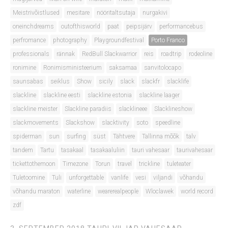
Meistrivõistlused
mesitare
nööritaltsutaja
nurgakivi
oneinchdreams
outofthisworld
paat
peipsijärv
performancebus
perfromance
photography
Playgroundfestival
Porto Franco
professionals
rännak
RedBull Slackwarrior
reis
roadtrip
rodeoline
ronimine
Ronimisministeerium
saksamaa
sanvitolocapo
saunsabas
seiklus
Show
sicily
slack
slackfr
slacklife
slackline
slackline eesti
slackline estonia
slackline laager
slackline meister
Slackline paradiis
slacklineee
Slacklineshow
slackmovements
Slackshow
slacktivity
soto
speedline
spiderman
sun
surfing
süst
Tähtvere
Tallinna mõõk
talv
tandem
Tartu
tasakaal
tasakaaluliin
tauri vahesaar
taurivahesaar
tickettothemoon
Timezone
Torun
travel
trickline
tuleteater
Tuletoomine
Tuli
unforgettable
vanlife
vesi
viljandi
võhandu
võhandu maraton
waterline
wearerealpeople
Wloclawek
world record
zdf