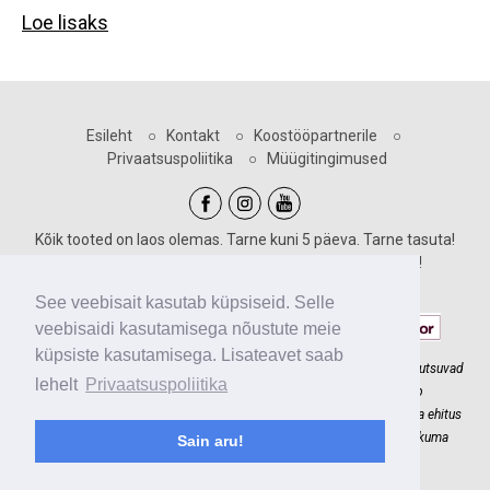
Loe lisaks
Esileht
○
Kontakt
○
Koostööpartnerile
○
Privaatsuspoliitika
○
Müügitingimused
Kõik tooted on laos olemas. Tarne kuni 5 päeva. Tarne tasuta!
Sooduskoodid kehtivad vastava märgiga toodetele!
Maksevõimalused:
See veebisait kasutab küpsiseid. Selle
veebisaidi kasutamisega nõustute meie
küpsiste kasutamisega. Lisateavet saab
Slackline.ee meeskonnaga ehitame põnevaid madalseiklusradu, mis kutsuvad
lehelt
Privaatsuspoliitika
lapsi õue liikuma. Ronimine seikluspargis ja slackline'il arendab
koordinatsiooni, kehatunnetust ja tasakaalu. Usaldage oma seiklusraja ehitus
meie kätesse ja tagame teile maksimaalse lahenduse kõige mõistlikuma
Sain aru!
hinnaga.