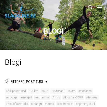
BLOGI
Blogi
FILTREERI POSTITUSI
Kõik postitused
100km
2018
360kraadi
700m
acrobatics
acroyoga
aerutajad
aerutamine
Akros
Akrospark2019
Alex Aus
artisticflowstudio
astangu
austria
backtastics
beginning of all