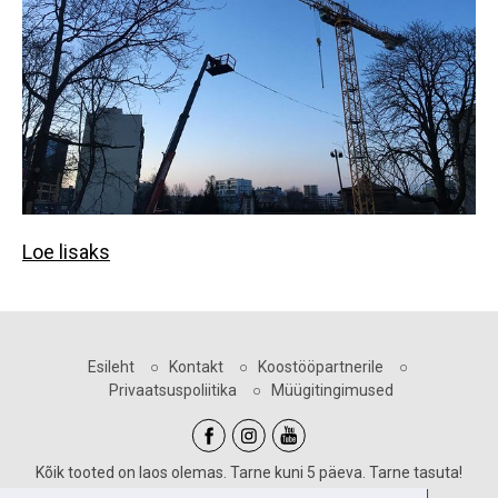
Loe lisaks
Esileht
○
Kontakt
○
Koostööpartnerile
○
Privaatsuspoliitika
○
Müügitingimused
Kõik tooted on laos olemas. Tarne kuni 5 päeva. Tarne tasuta!
Sooduskoodid kehtivad vastava märgiga toodetele!