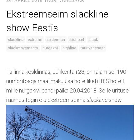
24. APRILL 2018
TAURI VAHESAAR
Ekstreemseim slackline
show Eestis
slackline
extreme
spiderman
ibishotel
slack
slackmovements
nurgakivi
highline
taurivahesaar
Tallinna kesklinnas, Juhkentali 28, on rajamisel 190
numbritoaga maailmakuulsa hotelliketi IBIS hotell,
mille nurgakivi pandi paika 20.04.2018. Selle ürituse
raames tegin elu ekstreemseima
slackline
show.