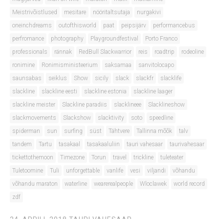
Meistrivõistlused
mesitare
nööritaltsutaja
nurgakivi
oneinchdreams
outofthisworld
paat
peipsijärv
performancebus
perfromance
photography
Playgroundfestival
Porto Franco
professionals
rännak
RedBull Slackwarrior
reis
roadtrip
rodeoline
ronimine
Ronimisministeerium
saksamaa
sanvitolocapo
saunsabas
seiklus
Show
sicily
slack
slackfr
slacklife
slackline
slackline eesti
slackline estonia
slackline laager
slackline meister
Slackline paradiis
slacklineee
Slacklineshow
slackmovements
Slackshow
slacktivity
soto
speedline
spiderman
sun
surfing
süst
Tähtvere
Tallinna mõõk
talv
tandem
Tartu
tasakaal
tasakaaluliin
tauri vahesaar
taurivahesaar
tickettothemoon
Timezone
Torun
travel
trickline
tuleteater
Tuletoomine
Tuli
unforgettable
vanlife
vesi
viljandi
võhandu
võhandu maraton
waterline
wearerealpeople
Wloclawek
world record
zdf