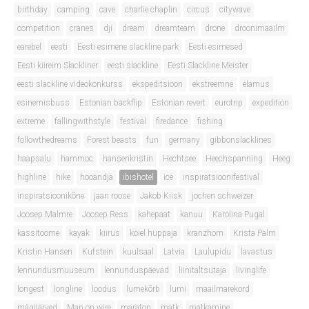
birthday
camping
cave
charlie chaplin
circus
citywave
competition
cranes
dji
dream
dreamteam
drone
droonimaailm
earebel
eesti
Eesti esimene slackline park
Eesti esimesed
Eesti kiireim Slackliner
eesti slackline
Eesti Slackline Meister
eesti slackline videokonkurss
ekspeditsioon
ekstreemne
elamus
esinemisbuss
Estonian backflip
Estonian revert
eurotrip
expedition
extreme
fallingwithstyle
festival
firedance
fishing
followthedreams
Forest beasts
fun
germany
gibbonslacklines
haapsalu
hammoc
hansenkristin
Hechtsee
Heechspanning
Heeg
highline
hike
hooandja
ibishotel
ice
inspiratsioonifestival
inspiratsioonikõne
jaan roose
Jakob Kiisk
jochen schweizer
Joosep Malmre
Joosep Ress
kahepaat
kanuu
Karolina Pugal
kassitoome
kayak
kiirus
köiel hüppaja
kranzhorn
Krista Palm
Kristin Hansen
Kufstein
kuulsaal
Latvia
Laulupidu
lavastus
lennundusmuuseum
lennunduspäevad
liinitaltsutaja
livinglife
longest
longline
loodus
lumekõrb
lumi
maailmarekord
mägijärved
Man on wire
maraton
matk
matkamine