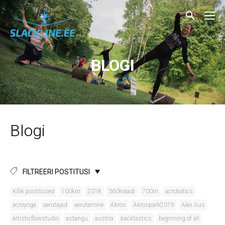
BLOGI
Blogi
FILTREERI POSTITUSI
Kõik postitused
100km
2018
360kraadi
700m
acrobatics
acroyoga
aerutajad
aerutamine
Akros
Akrospark2019
Alex Aus
artisticflowstudio
astangu
austria
backtastics
beginning of all