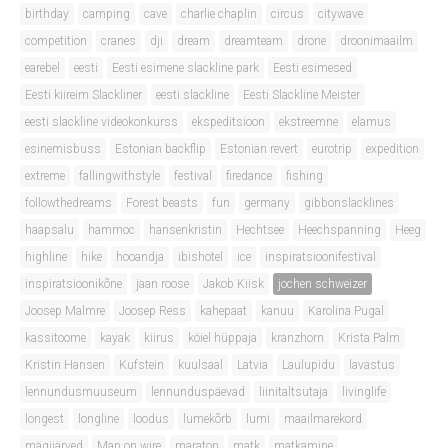
birthday
camping
cave
charlie chaplin
circus
citywave
competition
cranes
dji
dream
dreamteam
drone
droonimaailm
earebel
eesti
Eesti esimene slackline park
Eesti esimesed
Eesti kiireim Slackliner
eesti slackline
Eesti Slackline Meister
eesti slackline videokonkurss
ekspeditsioon
ekstreemne
elamus
esinemisbuss
Estonian backflip
Estonian revert
eurotrip
expedition
extreme
fallingwithstyle
festival
firedance
fishing
followthedreams
Forest beasts
fun
germany
gibbonslacklines
haapsalu
hammoc
hansenkristin
Hechtsee
Heechspanning
Heeg
highline
hike
hooandja
ibishotel
ice
inspiratsioonifestival
inspiratsioonikõne
jaan roose
Jakob Kiisk
jochen schweizer
Joosep Malmre
Joosep Ress
kahepaat
kanuu
Karolina Pugal
kassitoome
kayak
kiirus
köiel hüppaja
kranzhorn
Krista Palm
Kristin Hansen
Kufstein
kuulsaal
Latvia
Laulupidu
lavastus
lennundusmuuseum
lennunduspäevad
liinitaltsutaja
livinglife
longest
longline
loodus
lumekõrb
lumi
maailmarekord
mägijärved
Man on wire
maraton
matk
matkamine