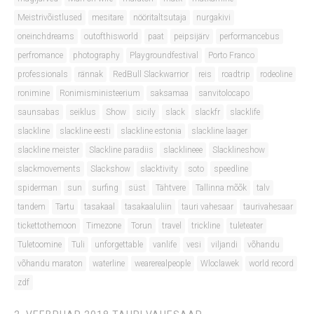
Meistrivõistlused
mesitare
nööritaltsutaja
nurgakivi
oneinchdreams
outofthisworld
paat
peipsijärv
performancebus
perfromance
photography
Playgroundfestival
Porto Franco
professionals
rännak
RedBull Slackwarrior
reis
roadtrip
rodeoline
ronimine
Ronimisministeerium
saksamaa
sanvitolocapo
saunsabas
seiklus
Show
sicily
slack
slackfr
slacklife
slackline
slackline eesti
slackline estonia
slackline laager
slackline meister
Slackline paradiis
slacklineee
Slacklineshow
slackmovements
Slackshow
slacktivity
soto
speedline
spiderman
sun
surfing
süst
Tähtvere
Tallinna mõõk
talv
tandem
Tartu
tasakaal
tasakaaluliin
tauri vahesaar
taurivahesaar
tickettothemoon
Timezone
Torun
travel
trickline
tuleteater
Tuletoomine
Tuli
unforgettable
vanlife
vesi
viljandi
võhandu
võhandu maraton
waterline
wearerealpeople
Wloclawek
world record
zdf