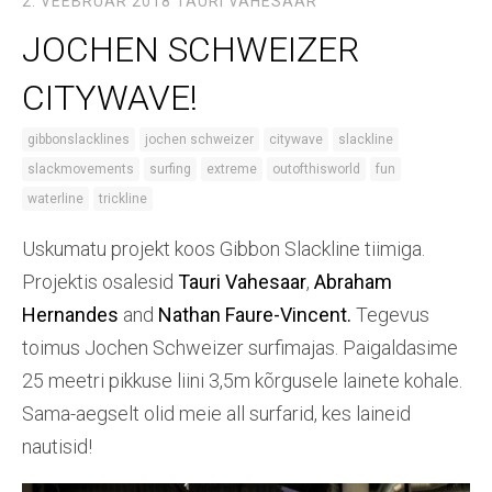
2. VEEBRUAR 2018
TAURI VAHESAAR
JOCHEN SCHWEIZER
CITYWAVE!
gibbonslacklines
jochen schweizer
citywave
slackline
slackmovements
surfing
extreme
outofthisworld
fun
waterline
trickline
Uskumatu projekt koos Gibbon Slackline tiimiga.
Projektis osalesid
Tauri Vahesaar
,
Abraham
Hernandes
and
Nathan Faure-Vincent.
Tegevus
toimus
Jochen Schweizer surfimajas. Paigaldasime
25 meetri pikkuse liini 3,5m kõrgusele lainete kohale.
Sama-aegselt olid meie all surfarid, kes laineid
nautisid!