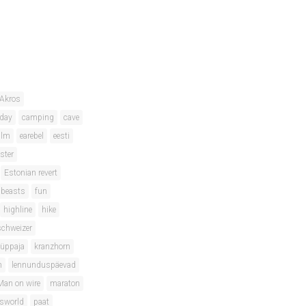
Akros
hday
camping
cave
ilm
earebel
eesti
ster
Estonian revert
 beasts
fun
highline
hike
schweizer
hüppaja
kranzhorn
m
lennunduspäevad
Man on wire
maraton
isworld
paat