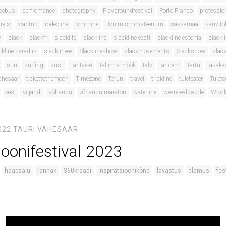
cebus
perfromance
photography
Playgroundfestival
Porto Franco
professio
reis
roadtrip
rodeoline
ronimine
Ronimisministeerium
saksamaa
sanvito
y
slack
slackfr
slacklife
slackline
slackline eesti
slackline estonia
slackli
ckline paradiis
slacklineee
Slacklineshow
slackmovements
Slackshow
slack
sun
surfing
süst
Tähtvere
Tallinna mõõk
talv
tandem
Tartu
tasaka
ahesaar
tickettothemoon
Timezone
Torun
travel
trickline
tuleteater
Tulet
vesi
viljandi
võhandu
võhandu maraton
waterline
wearerealpeople
Wloc
022
TAURI VAHESAAR
ioonifestival 2023
haapsalu
rännak
360kraadi
inspiratsioonikõne
lavastus
elamus
fes