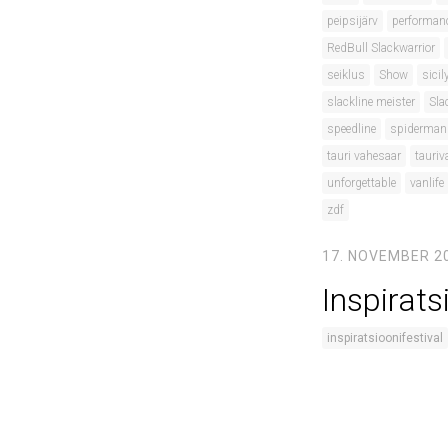
peipsijärv
performan
RedBull Slackwarrior
seiklus
Show
sicil
slackline meister
Sla
speedline
spiderman
tauri vahesaar
tauriv
unforgettable
vanlife
zdf
17. NOVEMBER 2
Inspirats
inspiratsioonifestival