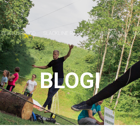
SEIKLUSRAJAD
SLACKLINE RAJAD
JÕULINNAKUD
MÄ
BLOGI