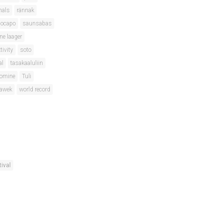
nals
rännak
locapo
saunsabas
ne laager
tivity
soto
al
tasakaaluliin
oomine
Tuli
lawek
world record
tival