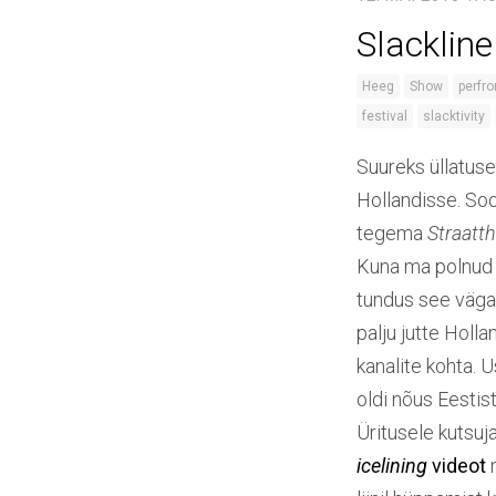
Slacklin
Heeg
Show
perfr
festival
slacktivity
Suureks üllatusek
Hollandisse. Soo
tegema
Straatth
Kuna ma polnud v
tundus see vägag
palju jutte Hollan
kanalite kohta. 
oldi nõus Eestis
Üritusele kutsuj
icelining
videot
n