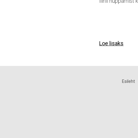
liinil hüppamist
Loe lisaks
Esileht