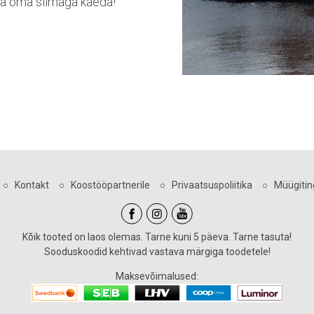
 ka oma silmaga kaeda!
○
Kontakt
○
Koostööpartnerile
○
Privaatsuspoliitika
○
Müügiti
Kõik tooted on laos olemas. Tarne kuni 5 päeva. Tarne tasuta!
Sooduskoodid kehtivad vastava märgiga toodetele!
Maksevõimalused: