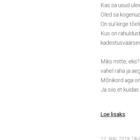
Kas sa usud üle
Oled sa kogenud
On sul kirge tõel
Kus on rahuldust
kadestusväärsed 
Miks mitte, eks?
vahel raha ja aeg
Mõnikord aga on v
Ja siis et kuidas.
Loe lisaks
12. MAI 2018
TAU