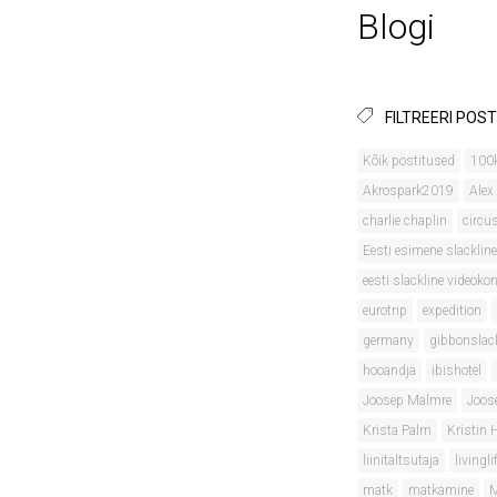
Blogi
FILTREERI POST
Kõik postitused
100
Akrospark2019
Alex
charlie chaplin
circu
Eesti esimene slackline
eesti slackline videok
eurotrip
expedition
germany
gibbonslac
hooandja
ibishotel
Joosep Malmre
Joos
Krista Palm
Kristin
liinitaltsutaja
livingli
matk
matkamine
M