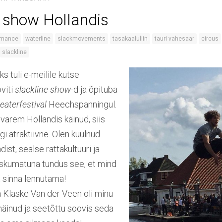
e show Hollandis
omance
waterline
slackmovements
tasakaaluliin
tauri vahesaar
circus
slackline
s tuli e-meilile kutse
viti
slackline
show
-d ja õpituba
eaterfestival
Heechspanningul.
arem Hollandis käinud, siis
i atraktiivne. Olen kuulnud
dist, sealse rattakultuuri ja
Uskumatuna tundus see, et mind
t sinna lennutama!
a Klaske Van der Veen oli minu
äinud ja seetõttu soovis seda