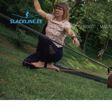
ESILEHT
POOD
MADAL