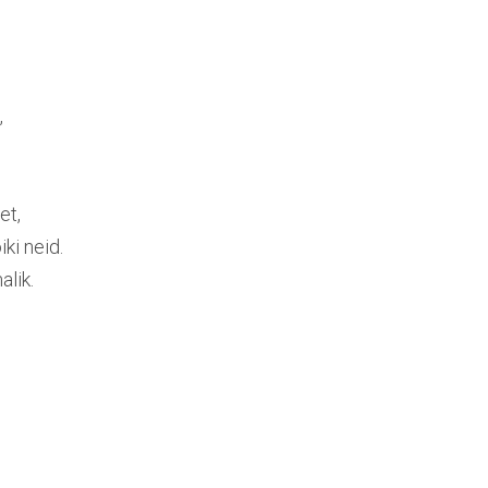
,
et,
ki neid.
alik.