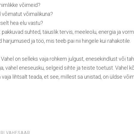
inimlikke võimeid?
 võimatut võimalikuna?
iselt hea elu vastu?
 pakkuvad suhted, täiuslik tervis, meeleolu, energia ja vorm
harjumused ja töö, mis teeb pai nii hingele kui rahakotile.
 Vahel on selleks vaja rohkem julgust, enesekindlust või tah
a, vahel eneseusku, selgeid sihte ja teiste toetust. Vahel kõi
aja lihtsalt teada, et see, millest sa unistad, on üldse võim
RI VAHESAAR