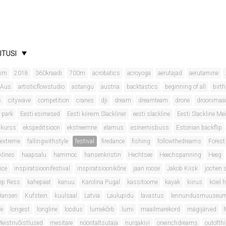
ITUSI
km
2018
360kraadi
700m
acrobatics
acroyoga
aerutajad
aerutamine
 Aus
artisticflowstudio
astangu
austria
backtastics
beginning of all
birt
s
citywave
competition
cranes
dji
dream
dreamteam
drone
droonimaa
 park
Eesti esimesed
Eesti kiireim Slackliner
eesti slackline
Eesti Slackline Mei
onkurss
ekspeditsioon
ekstreemne
elamus
esinemisbuss
Estonian backflip
extreme
fallingwithstyle
festival
firedance
fishing
followthedreams
Forest
klines
haapsalu
hammoc
hansenkristin
Hechtsee
Heechspanning
Heeg
ice
inspiratsioonifestival
inspiratsioonikõne
jaan roose
Jakob Kiisk
jochen 
ep Ress
kahepaat
kanuu
Karolina Pugal
kassitoome
kayak
kiirus
köiel 
 Hansen
Kufstein
kuulsaal
Latvia
Laulupidu
lavastus
lennundusmuuseu
fe
longest
longline
loodus
lumekõrb
lumi
maailmarekord
mägijärved
eistrivõistlused
mesitare
nööritaltsutaja
nurgakivi
oneinchdreams
outofth