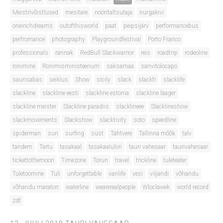
Meistrivõistlused
mesitare
nööritaltsutaja
nurgakivi
oneinchdreams
outofthisworld
paat
peipsijärv
performancebus
perfromance
photography
Playgroundfestival
Porto Franco
professionals
rännak
RedBull Slackwarrior
reis
roadtrip
rodeoline
ronimine
Ronimisministeerium
saksamaa
sanvitolocapo
saunsabas
seiklus
Show
sicily
slack
slackfr
slacklife
slackline
slackline eesti
slackline estonia
slackline laager
slackline meister
Slackline paradiis
slacklineee
Slacklineshow
slackmovements
Slackshow
slacktivity
soto
speedline
spiderman
sun
surfing
süst
Tähtvere
Tallinna mõõk
talv
tandem
Tartu
tasakaal
tasakaaluliin
tauri vahesaar
taurivahesaar
tickettothemoon
Timezone
Torun
travel
trickline
tuleteater
Tuletoomine
Tuli
unforgettable
vanlife
vesi
viljandi
võhandu
võhandu maraton
waterline
wearerealpeople
Wloclawek
world record
zdf