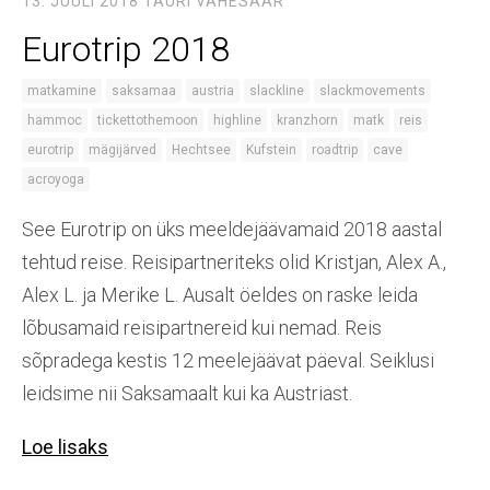
13. JUULI 2018
TAURI VAHESAAR
Eurotrip 2018
matkamine
saksamaa
austria
slackline
slackmovements
hammoc
tickettothemoon
highline
kranzhorn
matk
reis
eurotrip
mägijärved
Hechtsee
Kufstein
roadtrip
cave
acroyoga
See Eurotrip on üks meeldejäävamaid 2018 aastal
tehtud reise. Reisipartneriteks olid Kristjan, Alex A.,
Alex L. ja Merike L. Ausalt öeldes on raske leida
lõbusamaid reisipartnereid kui nemad. Reis
sõpradega kestis 12 meelejäävat päeval. Seiklusi
leidsime nii Saksamaalt kui ka Austriast.
Loe lisaks