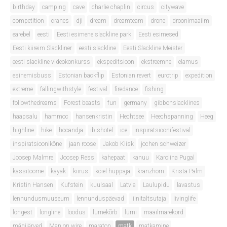
birthday
camping
cave
charlie chaplin
circus
citywave
competition
cranes
dji
dream
dreamteam
drone
droonimaailm
earebel
eesti
Eesti esimene slackline park
Eesti esimesed
Eesti kiireim Slackliner
eesti slackline
Eesti Slackline Meister
eesti slackline videokonkurss
ekspeditsioon
ekstreemne
elamus
esinemisbuss
Estonian backflip
Estonian revert
eurotrip
expedition
extreme
fallingwithstyle
festival
firedance
fishing
followthedreams
Forest beasts
fun
germany
gibbonslacklines
haapsalu
hammoc
hansenkristin
Hechtsee
Heechspanning
Heeg
highline
hike
hooandja
ibishotel
ice
inspiratsioonifestival
inspiratsioonikõne
jaan roose
Jakob Kiisk
jochen schweizer
Joosep Malmre
Joosep Ress
kahepaat
kanuu
Karolina Pugal
kassitoome
kayak
kiirus
köiel hüppaja
kranzhorn
Krista Palm
Kristin Hansen
Kufstein
kuulsaal
Latvia
Laulupidu
lavastus
lennundusmuuseum
lennunduspäevad
liinitaltsutaja
livinglife
longest
longline
loodus
lumekõrb
lumi
maailmarekord
mägijärved
Man on wire
maraton
matk
matkamine