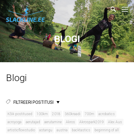
BLOGI
Blogi
FILTREERI POSTITUSI
Kõik postitused
100km
2018
360kraadi
700m
acrobatics
acroyoga
aerutajad
aerutamine
Akros
Akrospark2019
Alex Aus
artisticflowstudio
astangu
austria
backtastics
beginning of all