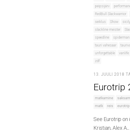
peipsijärv
performan
RedBull Slackwarrior
seiklus
Show
sicil
slackline meister
Sla
speedline
spiderman
tauri vahesaar
tauriv
unforgettable
vanlife
zdf
13. JUULI 2018
T
Eurotrip
matkamine
saksa
matk
reis
eurotrip
See Eurotrip on 
Kristjan, Alex A.