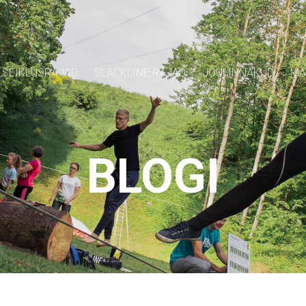
SEIKLUSRAJAD
SLACKLINE RAJAD
JÕULINNAKUD
MÄ
BLOGI