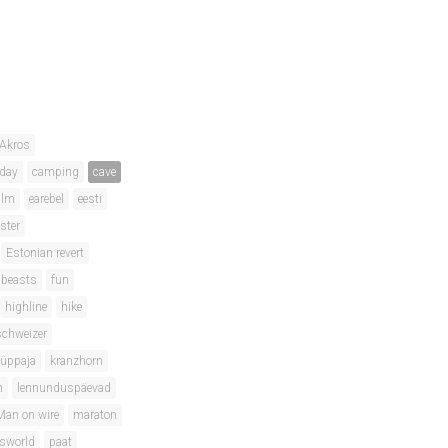
Akros
hday
camping
cave
ilm
earebel
eesti
ster
Estonian revert
 beasts
fun
highline
hike
schweizer
hüppaja
kranzhorn
m
lennunduspäevad
Man on wire
maraton
isworld
paat