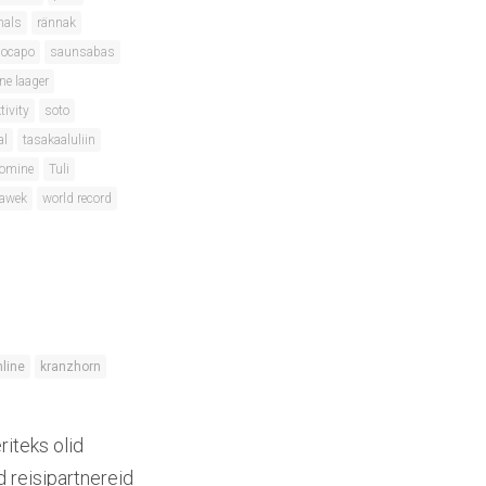
nals
rännak
locapo
saunsabas
ne laager
tivity
soto
al
tasakaaluliin
oomine
Tuli
lawek
world record
hline
kranzhorn
iteks olid
d reisipartnereid