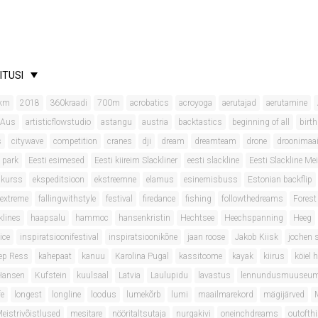
ITUSI
km
2018
360kraadi
700m
acrobatics
acroyoga
aerutajad
aerutamine
 Aus
artisticflowstudio
astangu
austria
backtastics
beginning of all
birt
s
citywave
competition
cranes
dji
dream
dreamteam
drone
droonimaa
 park
Eesti esimesed
Eesti kiireim Slackliner
eesti slackline
Eesti Slackline Mei
onkurss
ekspeditsioon
ekstreemne
elamus
esinemisbuss
Estonian backflip
extreme
fallingwithstyle
festival
firedance
fishing
followthedreams
Forest
klines
haapsalu
hammoc
hansenkristin
Hechtsee
Heechspanning
Heeg
ice
inspiratsioonifestival
inspiratsioonikõne
jaan roose
Jakob Kiisk
jochen 
ep Ress
kahepaat
kanuu
Karolina Pugal
kassitoome
kayak
kiirus
köiel 
 Hansen
Kufstein
kuulsaal
Latvia
Laulupidu
lavastus
lennundusmuuseu
fe
longest
longline
loodus
lumekõrb
lumi
maailmarekord
mägijärved
eistrivõistlused
mesitare
nööritaltsutaja
nurgakivi
oneinchdreams
outofth