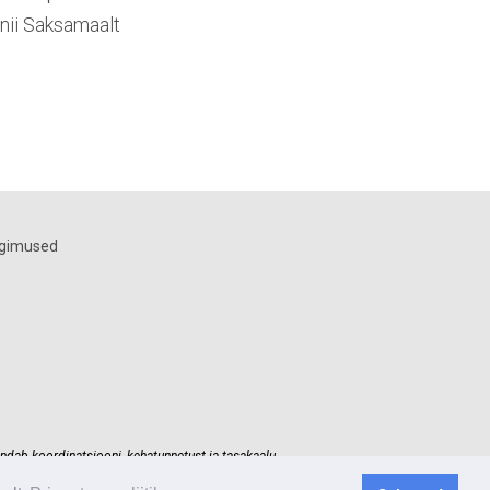
 nii Saksamaalt
ngimused
ndab koordinatsiooni, kehatunnetust ja tasakaalu.
kuma hinnaga.