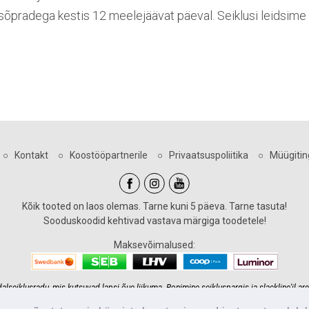
sõpradega kestis 12 meelejäävat päeval. Seiklusi leidsime
○
Kontakt
○
Koostööpartnerile
○
Privaatsuspoliitika
○
Müügiti
Kõik tooted on laos olemas. Tarne kuni 5 päeva. Tarne tasuta!
Sooduskoodid kehtivad vastava märgiga toodetele!
Maksevõimalused:
eiklusradu, mis kutsuvad lapsi õue liikuma. Ronimine seikluspargis ja slackline'il are
 seiklusraja ehitus meie kätesse ja tagame teile maksimaalse lahenduse kõige mõistli