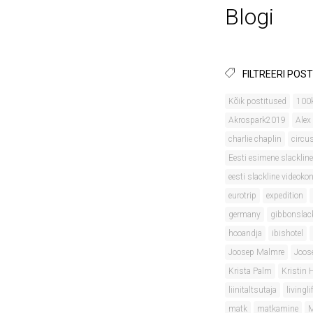
Blogi
FILTREERI POST
Kõik postitused
100
Akrospark2019
Alex
charlie chaplin
circu
Eesti esimene slackline
eesti slackline videok
eurotrip
expedition
germany
gibbonslac
hooandja
ibishotel
Joosep Malmre
Joos
Krista Palm
Kristin
liinitaltsutaja
livingli
matk
matkamine
M