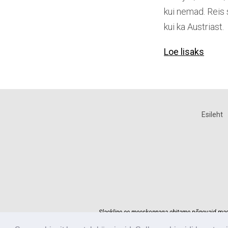
kui nemad. Reis 
kui ka Austriast.
Loe lisaks
Esileht
Slackline.ee meeskonnaga ehitame põnevaid madals
Usaldage oma