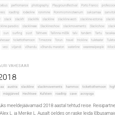
cebus
perfromance
photography
Playgroundfestival
Porto Franco
professio
reis
roadtrip
rodeoline
ronimine
Ronimisministeerium
saksamaa
sanvito
y
slack
slackfr
slacklife
slackline
slackline eesti
slackline estonia
slackli
ckline paradiis
slacklineee
Slacklineshow
slackmovements
Slackshow
slack
sun
surfing
süst
Tähtvere
Tallinna mõõk
talv
tandem
Tartu
tasaka
ahesaar
tickettothemoon
Timezone
Torun
travel
trickline
tuleteater
Tulet
vesi
viljandi
võhandu
võhandu maraton
waterline
wearerealpeople
Wloc
AURI VAHESAAR
 2018
maa
austria
slackline
slackmovements
hammoc
tickettothemoon
hig
mägijärved
Hechtsee
Kufstein
roadtrip
cave
acroyoga
üks meeldejäävamaid 2018 aastal tehtud reise. Reisipartner
, Alex L. ja Merike L. Ausalt öeldes on raske leida lõbusamai