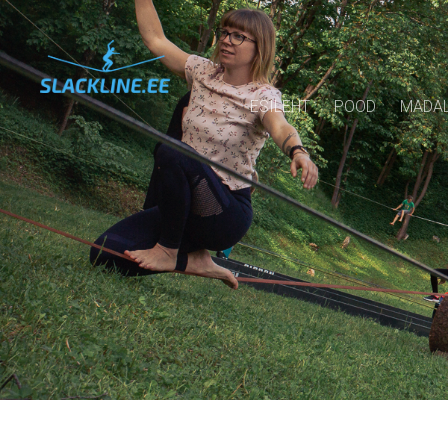
ESILEHT
POOD
MADAL