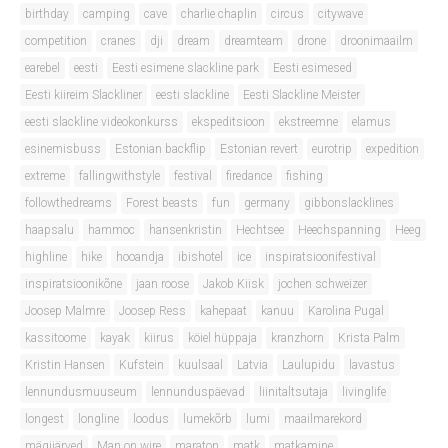
birthday
camping
cave
charlie chaplin
circus
citywave
competition
cranes
dji
dream
dreamteam
drone
droonimaailm
earebel
eesti
Eesti esimene slackline park
Eesti esimesed
Eesti kiireim Slackliner
eesti slackline
Eesti Slackline Meister
eesti slackline videokonkurss
ekspeditsioon
ekstreemne
elamus
esinemisbuss
Estonian backflip
Estonian revert
eurotrip
expedition
extreme
fallingwithstyle
festival
firedance
fishing
followthedreams
Forest beasts
fun
germany
gibbonslacklines
haapsalu
hammoc
hansenkristin
Hechtsee
Heechspanning
Heeg
highline
hike
hooandja
ibishotel
ice
inspiratsioonifestival
inspiratsioonikõne
jaan roose
Jakob Kiisk
jochen schweizer
Joosep Malmre
Joosep Ress
kahepaat
kanuu
Karolina Pugal
kassitoome
kayak
kiirus
köiel hüppaja
kranzhorn
Krista Palm
Kristin Hansen
Kufstein
kuulsaal
Latvia
Laulupidu
lavastus
lennundusmuuseum
lennunduspäevad
liinitaltsutaja
livinglife
longest
longline
loodus
lumekõrb
lumi
maailmarekord
mägijärved
Man on wire
maraton
matk
matkamine