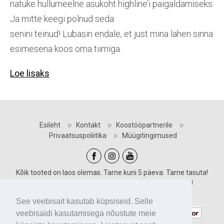
natuke hullumeelne asukoht highline’i paigaldamiseks.
Ja mitte keegi polnud seda
senini teinud! Lubasin endale, et just mina lähen sinna
esimesena koos oma tiimiga.
Loe lisaks
Esileht
○
Kontakt
○
Koostööpartnerile
○
Privaatsuspoliitika
○
Müügitingimused
Kõik tooted on laos olemas. Tarne kuni 5 päeva. Tarne tasuta!
Sooduskoodid kehtivad vastava märgiga toodetele!
Maksevõimalused:
See veebisait kasutab küpsiseid. Selle
veebisaidi kasutamisega nõustute meie