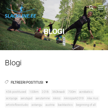
BLOGI
Blogi
FILTREERI POSTITUSI
Kõik postitused
100km
2018
360kraadi
700m
acrobatics
acroyoga
aerutajad
aerutamine
Akros
Akrospark2019
Alex Aus
artisticflowstudio
astangu
austria
backtastics
beginning of all