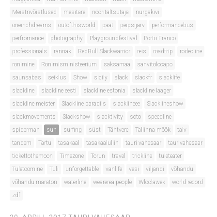
Meistrivõistlused
mesitare
nööritaltsutaja
nurgakivi
oneinchdreams
outofthisworld
paat
peipsijärv
performancebus
perfromance
photography
Playgroundfestival
Porto Franco
professionals
rännak
RedBull Slackwarrior
reis
roadtrip
rodeoline
ronimine
Ronimisministeerium
saksamaa
sanvitolocapo
saunsabas
seiklus
Show
sicily
slack
slackfr
slacklife
slackline
slackline eesti
slackline estonia
slackline laager
slackline meister
Slackline paradiis
slacklineee
Slacklineshow
slackmovements
Slackshow
slacktivity
soto
speedline
spiderman
sun
surfing
süst
Tähtvere
Tallinna mõõk
talv
tandem
Tartu
tasakaal
tasakaaluliin
tauri vahesaar
taurivahesaar
tickettothemoon
Timezone
Torun
travel
trickline
tuleteater
Tuletoomine
Tuli
unforgettable
vanlife
vesi
viljandi
võhandu
võhandu maraton
waterline
wearerealpeople
Wloclawek
world record
zdf