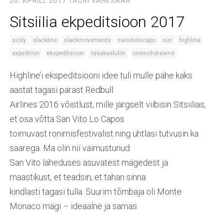
20. APRILL 2017
TAURI VAHESAAR
Sitsiilia ekpeditsioon 2017
sicily
slackline
slackmovements
sanvitolocapo
sun
highline
expedition
ekspeditsioon
tasakaaluliin
oneinchdreams
Highline’i ekspeditsiooni idee tuli mulle pähe kaks
aastat tagasi pärast Redbull
Airlines 2016 võistlust, mille järgselt viibisin Sitsiilias,
et osa võtta San Vito Lo Capos
toimuvast ronimisfestivalist ning ühtlasi tutvusin ka
saarega. Ma olin nii vaimustunud
San Vito läheduses asuvatest mägedest ja
maastikust, et teadsin, et tahan sinna
kindlasti tagasi tulla. Suurim tõmbaja oli Monte
Monaco mägi – ideaalne ja samas