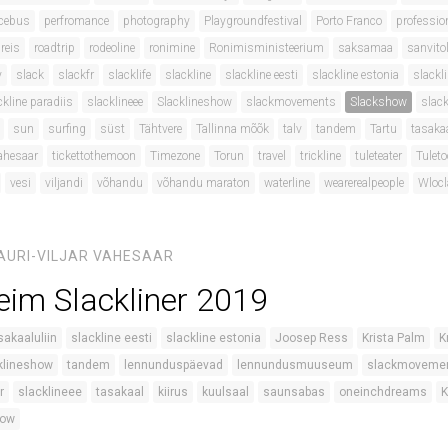
cebus
perfromance
photography
Playgroundfestival
Porto Franco
professio
reis
roadtrip
rodeoline
ronimine
Ronimisministeerium
saksamaa
sanvito
y
slack
slackfr
slacklife
slackline
slackline eesti
slackline estonia
slackli
ckline paradiis
slacklineee
Slacklineshow
slackmovements
Slackshow
slack
sun
surfing
süst
Tähtvere
Tallinna mõõk
talv
tandem
Tartu
tasaka
ahesaar
tickettothemoon
Timezone
Torun
travel
trickline
tuleteater
Tulet
vesi
viljandi
võhandu
võhandu maraton
waterline
wearerealpeople
Wloc
AURI-VILJAR VAHESAAR
reim Slackliner 2019
sakaaluliin
slackline eesti
slackline estonia
Joosep Ress
Krista Palm
K
klineshow
tandem
lennunduspäevad
lennundusmuuseum
slackmoveme
r
slacklineee
tasakaal
kiirus
kuulsaal
saunsabas
oneinchdreams
K
how