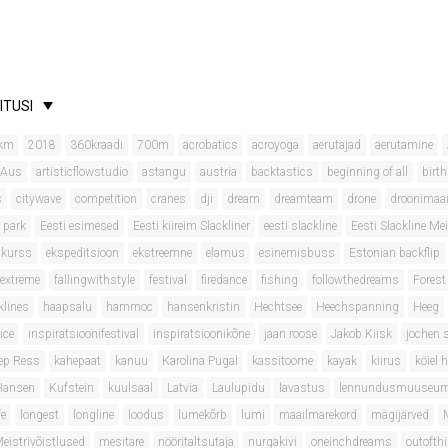
ITUSI
km
2018
360kraadi
700m
acrobatics
acroyoga
aerutajad
aerutamine
 Aus
artisticflowstudio
astangu
austria
backtastics
beginning of all
birt
s
citywave
competition
cranes
dji
dream
dreamteam
drone
droonimaa
 park
Eesti esimesed
Eesti kiireim Slackliner
eesti slackline
Eesti Slackline Mei
onkurss
ekspeditsioon
ekstreemne
elamus
esinemisbuss
Estonian backflip
extreme
fallingwithstyle
festival
firedance
fishing
followthedreams
Forest
klines
haapsalu
hammoc
hansenkristin
Hechtsee
Heechspanning
Heeg
ice
inspiratsioonifestival
inspiratsioonikõne
jaan roose
Jakob Kiisk
jochen 
ep Ress
kahepaat
kanuu
Karolina Pugal
kassitoome
kayak
kiirus
köiel 
 Hansen
Kufstein
kuulsaal
Latvia
Laulupidu
lavastus
lennundusmuuseu
fe
longest
longline
loodus
lumekõrb
lumi
maailmarekord
mägijärved
eistrivõistlused
mesitare
nööritaltsutaja
nurgakivi
oneinchdreams
outofth