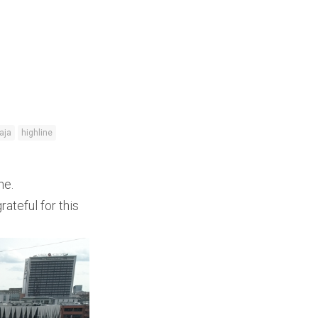
taja
highline
ne.
ateful for this