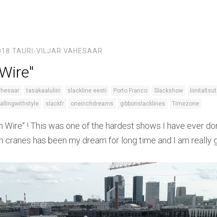
018
TAURI-VILJAR VAHESAAR
Wire''
ahesaar
tasakaaluliin
slackline eesti
Porto Franco
Slackshow
liinitaltsu
fallingwithstyle
slackfr
oneinchdreams
gibbonslacklines
Timezone
 Wire“ ! This was one of the hardest shows I have ever do
cranes has been my dream for long time and I am really gr