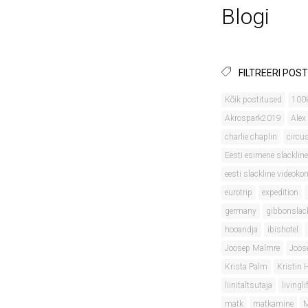
Blogi
FILTREERI POST
Kõik postitused
100
Akrospark2019
Alex
charlie chaplin
circu
Eesti esimene slackline
eesti slackline videok
eurotrip
expedition
germany
gibbonslac
hooandja
ibishotel
Joosep Malmre
Joos
Krista Palm
Kristin
liinitaltsutaja
livingli
matk
matkamine
M