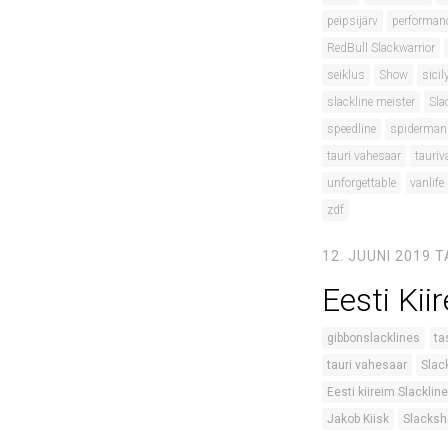
peipsijärv
performan
RedBull Slackwarrior
seiklus
Show
sicil
slackline meister
Sla
speedline
spiderman
tauri vahesaar
tauriv
unforgettable
vanlife
zdf
12. JUUNI 2019
T
Eesti Kii
gibbonslacklines
ta
tauri vahesaar
Slac
Eesti kiireim Slackline
Jakob Kiisk
Slacks