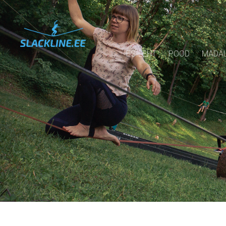
ESILEHT
POOD
MADAL