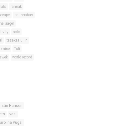
nals
rännak
locapo
saunsabas
ne laager
tivity
soto
al
tasakaaluliin
oomine
Tuli
lawek
world record
ristin Hansen
nts
vesi
arolina Pugal