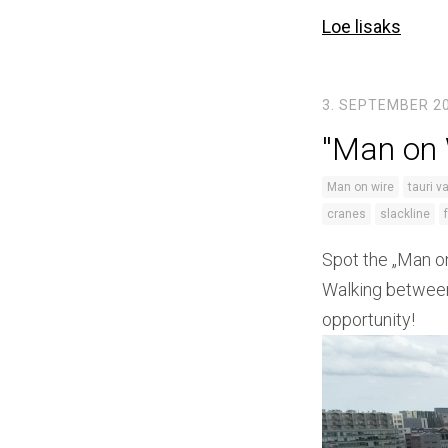
Loe lisaks
3. SEPTEMBER 2
''Man on 
Man on wire
tauri v
cranes
slackline
Spot the „Man on
Walking between 
opportunity!