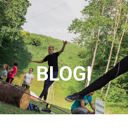
SEIKLUSRAJAD
SLACKLINE RAJAD
JÕULINNAKUD
MÄ
BLOGI