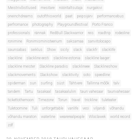
Meistrivõistlused
mesitare
nööritaltsutaja
nurgakivi
oneinchdreams
outofthisworld
paat
peipsijärv
performancebus
perfromance
photography
Playgroundfestival
Porto Franco
professionals
rännak
RedBull Slackwarrior
reis
roadtrip
rodeoline
ronimine
Ronimisministeerium
saksamaa
sanvitolocapo
saunsabas
seiklus
Show
sicily
slack
slackfr
slacklife
slackline
slackline eesti
slackline estonia
slackline laager
slackline meister
Slackline paradiis
slacklineee
Slacklineshow
slackmovements
Slackshow
slacktivity
soto
speedline
spiderman
sun
surfing
süst
Tähtvere
Tallinna mõõk
talv
tandem
Tartu
tasakaal
tasakaaluliin
tauri vahesaar
taurivahesaar
tickettothemoon
Timezone
Torun
travel
trickline
tuleteater
Tuletoomine
Tuli
unforgettable
vanlife
vesi
viljandi
võhandu
võhandu maraton
waterline
wearerealpeople
Wloclawek
world record
zdf