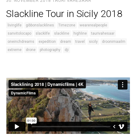
30. NOVEMBER 2018
TAURI VAHESAAR
Slackline Tour in Sicily 2018
livinglife
gibbonslacklines
Timezone
wearerealpeople
sanvitolocapo
slacklife
slackline
highline
taurivahesaar
oneinchdreams
expedition
dream
travel
sicily
droonimaailm
extreme
drone
photography
dji