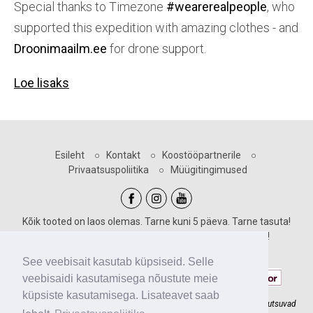
Special thanks to Timezone
#wearerealpeople
, who
supported this expedition with amazing clothes - and
Droonimaailm.ee
for drone support.
Loe lisaks
Esileht
○
Kontakt
○
Koostööpartnerile
○
Privaatsuspoliitika
○
Müügitingimused
Kõik tooted on laos olemas. Tarne kuni 5 päeva. Tarne tasuta!
Sooduskoodid kehtivad vastava märgiga toodetele!
Maksevõimalused:
See veebisait kasutab küpsiseid. Selle
veebisaidi kasutamisega nõustute meie
küpsiste kasutamisega. Lisateavet saab
Slackline.ee meeskonnaga ehitame põnevaid madalseiklusradu, mis kutsuvad