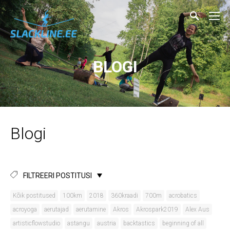
BLOGI
Blogi
FILTREERI POSTITUSI
Kõik postitused
100km
2018
360kraadi
700m
acrobatics
acroyoga
aerutajad
aerutamine
Akros
Akrospark2019
Alex Aus
artisticflowstudio
astangu
austria
backtastics
beginning of all