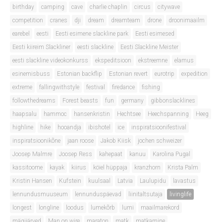
birthday
camping
cave
charlie chaplin
circus
citywave
competition
cranes
dji
dream
dreamteam
drone
droonimaailm
earebel
eesti
Eesti esimene slackline park
Eesti esimesed
Eesti kiireim Slackliner
eesti slackline
Eesti Slackline Meister
eesti slackline videokonkurss
ekspeditsioon
ekstreemne
elamus
esinemisbuss
Estonian backflip
Estonian revert
eurotrip
expedition
extreme
fallingwithstyle
festival
firedance
fishing
followthedreams
Forest beasts
fun
germany
gibbonslacklines
haapsalu
hammoc
hansenkristin
Hechtsee
Heechspanning
Heeg
highline
hike
hooandja
ibishotel
ice
inspiratsioonifestival
inspiratsioonikõne
jaan roose
Jakob Kiisk
jochen schweizer
Joosep Malmre
Joosep Ress
kahepaat
kanuu
Karolina Pugal
kassitoome
kayak
kiirus
köiel hüppaja
kranzhorn
Krista Palm
Kristin Hansen
Kufstein
kuulsaal
Latvia
Laulupidu
lavastus
lennundusmuuseum
lennunduspäevad
liinitaltsutaja
livinglife
longest
longline
loodus
lumekõrb
lumi
maailmarekord
mägijärved
Man on wire
maraton
matk
matkamine